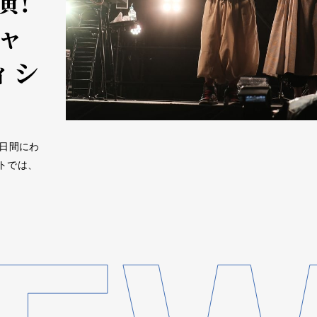
演！
ャ
ィシ
り3日間にわ
トでは、