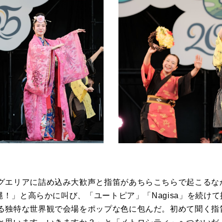
グエリアに詰め込み大歓声と指笛があちらこちらで起こるな
沖縄！」と高らかに叫び、「ユートピア」「Nagisa」を続け
る独特な世界観で会場をポップな色に包んだ。初めて聞く指