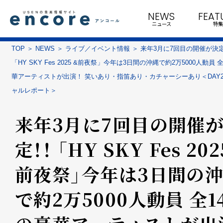
NEWS
FEAT
ニュース
特集
TOP
NEWS
ライブ／イベント情報
来年3月に7回目の開催が決
「HY SKY Fes 2025 &前夜祭」今年は3日間の沖縄で約2万5000人動員 
華アーティストが出演！ 笑いあり・指笛あり・カチャーシーあり＜DAY
ャルレポート＞
来年3月に7回目の開催
定！！ 「HY SKY Fes 202
前夜祭」今年は3日間の
で約2万5000人動員 全1