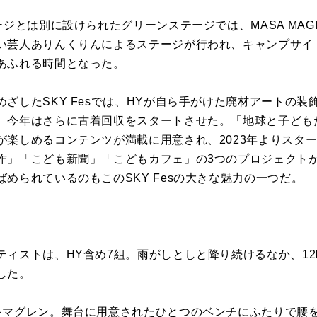
ージとは別に設けられたグリーンステージでは、MASA MAG
い芸人ありんくりんによるステージが行われ、キャンプサイ
あふれる時間となった。
ざしたSKY Fesでは、HYが自ら手がけた廃材アートの
、今年はさらに古着回収をスタートさせた。「地球と子ども
しめるコンテンツが満載に用意され、2023年よりスタートした「W
作」「こども新聞」「こどもカフェ」の3つのプロジェクト
められているのもこのSKY Fesの大きな魅力の一つだ。
＞
ストは、HY含め7組。雨がしとしと降り続けるなか、12時に「HY
した。
キマグレン。舞台に用意されたひとつのベンチにふたりで腰