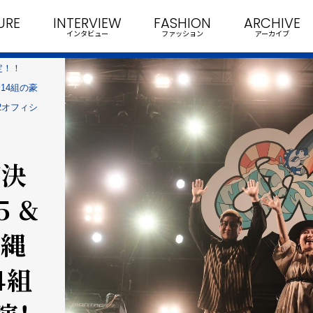
URE
INTERVIEW
FASHION
ARCHIVE
インタビュー
ファッション
アーカイブ
定！！
全14組の豪
2オフィシ
が決
5 &
沖縄
4組