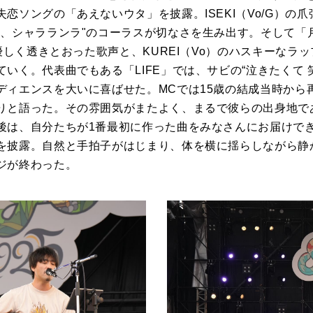
恋ソングの「あえないウタ」を披露。ISEKI（Vo/G）の
ラ、シャラランラ"のコーラスが切なさを生み出す。そして「
の優しく透きとおった歌声と、KUREI（Vo）のハスキーなラ
いく。代表曲でもある「LIFE」では、サビの“泣きたくて 
ディエンスを大いに喜ばせた。MCでは15歳の結成当時から
りと語った。その雰囲気がまたよく、まるで彼らの出身地で
後は、自分たちが1番最初に作った曲をみなさんにお届けで
を披露。自然と手拍子がはじまり、体を横に揺らしながら静
ジが終わった。