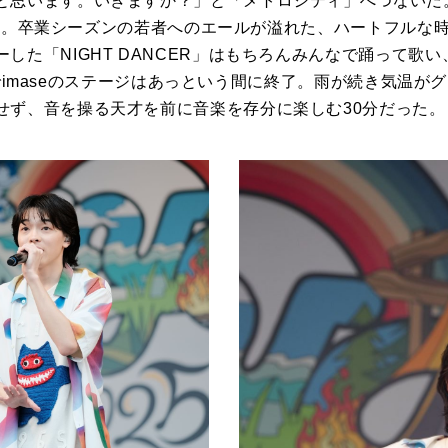
と思います。いきますか？」と「メトロシティ」へつないだ
歌い出す。卒業シーズンの若者へのエールが溢れた、ハートフル
した「NIGHT DANCER」はもちろんみんなで踊って歌い、
r?」でimaseのステージはあっという間に終了。雨が続き気温
せず、音を操る天才を前に音楽を存分に楽しむ30分だった。