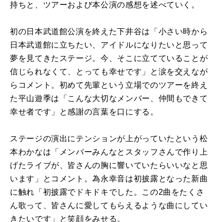
持ちと、ツアーおよび本公演の感想を述べていく。
初の日本武道館公演を終えた下井谷は「小さい時から
日本武道館に立ちたい、アイドルになりたいと思って
夢を見てきたステージ。今、そこに立てていることが
信じられなくて、とっても幸せです」と涙を交えなが
らコメント。初めて先輩という立場でのツアーを終え
た平山遊季は「こんな大切なメンバー、仲間もできて
幸せ者です」と感謝の言葉を口にする。
ステージの演出にテンションが上がっていたという松
本わかなは「メンバーみんなとスタッフさんで作り上
げたライブが、皆さんの胸に響いていたらいいなと思
います」とコメント。為永幸音は初披露となった新曲
に触れ「初披露でドキドキでした。この2曲をたくさ
ん歌って、皆さんに愛してもらえるような曲にしてい
きたいです」と笑顔をみせる。