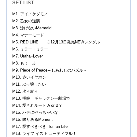
SET LIST
M1. アイノケダモノ
M2. 乙女の逆襲
M3. 泳げないMermaid
M4. マナーモード
M5. RED LINE ※12月13日発売NEWシングル
M6. ミラー・ミラー
M7. Uraha=Lover
M8. もう一歩
M9. Piece of Peace～しあわせのパズル～
M10. 赤いイヤホン
M11. ぶっ壊したい
M12. 次々続々
M13. 明晩、ギャラクシー劇場で
M14. 愛されルート A or B？
M15. ハデにやっちゃいな！
M16. 限りあるMoment
M17. 愛すべきべき Human Life
M18. ライフ イズ ビューティフル！