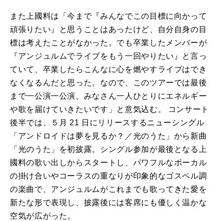
また上國料は「今まで『みんなでこの目標に向かって
頑張りたい』と思うことはあったけど、自分自身の目
標は考えたことがなかった。でも卒業したメンバーが
『アンジュルムでライブをもう一回やりたい』と言っ
ていて、卒業したらこんなに心を燃やすライブはでき
なくなるんだと思った。なので、このツアーでは最後
まで一公演一公演、みなさん一人ひとりにエネルギー
や歌を届けていきたいです」と意気込む。 コンサート
後半では、５月 21 日にリリースするニューシングル
「アンドロイドは夢を見るか？／光のうた」から新曲
「光のうた」を初披露。シングル参加が最後となる上
國料の歌い出しからスタートし、パワフルなボーカル
の掛け合いやコーラスの重なりが印象的なゴスペル調
の楽曲で、アンジュルムがこれまでも歌ってきた愛を
新たな形で表現し、披露後には客席にも優しく温かな
空気が広がった。