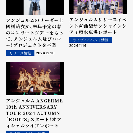
アンジュルムリリースイベ
アンジュルムのリーダー上
ント＠池袋サンシャインシ
國料萌衣が、来年予定の春
ティ噴水広場レポート
のコンサートツアーをもっ
て、アンジュルム及びハロ
ライブ／イベント情報
ー！プロジェクトを卒業
2024.11.14
2024.12.20
リリース情報
アンジュルム ANGERME
10th ANNIVERSARY
TOUR 2024 AUTUMN
「ROOTS」スタート！オフ
ィシャルライブレポート