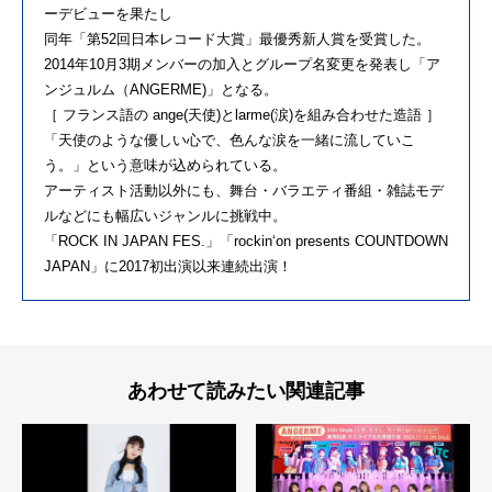
ーデビューを果たし
同年「第52回日本レコード大賞」最優秀新人賞を受賞した。
2014年10月3期メンバーの加入とグループ名変更を発表し「ア
ンジュルム（ANGERME)」となる。
［ フランス語の ange(天使)とlarme(涙)を組み合わせた造語 ］
「天使のような優しい心で、色んな涙を一緒に流していこ
う。」という意味が込められている。
アーティスト活動以外にも、舞台・バラエティ番組・雑誌モデ
ルなどにも幅広いジャンルに挑戦中。
「ROCK IN JAPAN FES.」「rockin‘on presents COUNTDOWN
JAPAN」に2017初出演以来連続出演！
あわせて読みたい関連記事