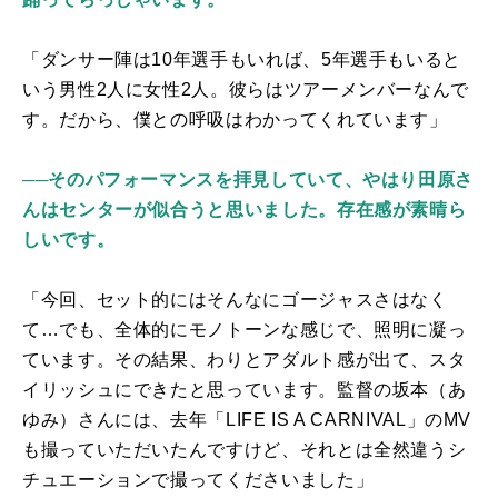
「ダンサー陣は
10
年選手もいれば、
5
年選手もいると
いう男性
2
人に女性
2
人。彼らはツアーメンバーなんで
す。だから、僕との呼吸はわかってくれています」
──そのパフォーマンスを拝見していて、やはり田原さ
んはセンターが似合うと思いました。存在感が素晴ら
しいです。
「今回、セット的にはそんなにゴージャスさはなく
て…でも、全体的にモノトーンな感じで、照明に凝っ
ています。その結果、わりとアダルト感が出て、スタ
イリッシュにできたと思っています。監督の坂本（あ
ゆみ）さんには、去年「
LIFE IS A CARNIVAL
」の
MV
も撮っていただいたんですけど、それとは全然違うシ
チュエーションで撮ってくださいました」