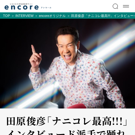
TOP
INTERVIEW
encoreオリジナル
田原俊彦「ナニコレ最高!!!」インタビュー
田原俊彦「ナニコレ最高!!!」
インタビュー――ド派手で踊れ