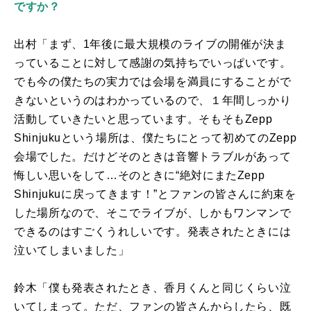
ですか？
出村「まず、
1
年後に最大規模のライブの開催が決ま
っていることに対して感謝の気持ちでいっぱいです。
でも今の僕たちの実力では会場を満員にすることがで
きないというのはわかっているので、１年間しっかり
活動していきたいと思っています。そもそも
Zepp
Shinjuku
という場所は、僕たちにとって初めての
Zepp
会場でした。だけどそのときは音響トラブルがあって
悔しい思いをして…そのときに“絶対にまた
Zepp
Shinjuku
に戻ってきます！”とファンの皆さんに約束を
した場所なので、そこでライブが、しかもワンマンで
できるのはすごくうれしいです。発表されたときには
泣いてしまいました」
鈴木「僕も発表されたとき、香月くんと同じくらい泣
いてしまって。ただ、ファンの皆さんからしたら、既