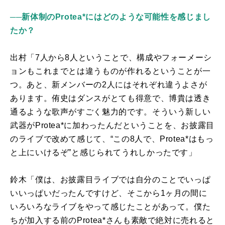
──新体制のProtea*にはどのような可能性を感じまし
たか？
出村「7人から8人ということで、構成やフォーメーシ
ョンもこれまでとは違うものが作れるということが一
つ。あと、新メンバーの2人にはそれぞれ違うよさが
あります。侑史はダンスがとても得意で、博貴は透き
通るような歌声がすごく魅力的です。そういう新しい
武器が
Protea*
に加わったんだということを、お披露目
のライブで改めて感じて、“この8人で、
Protea*
はもっ
と上にいけるぞ”と感じられてうれしかったです」
鈴木「僕は、お披露目ライブでは自分のことでいっぱ
いいっぱいだったんですけど、そこから1ヶ月の間に
いろいろなライブをやって感じたことがあって。僕た
ちが加入する前の
Protea*
さんも素敵で絶対に売れると