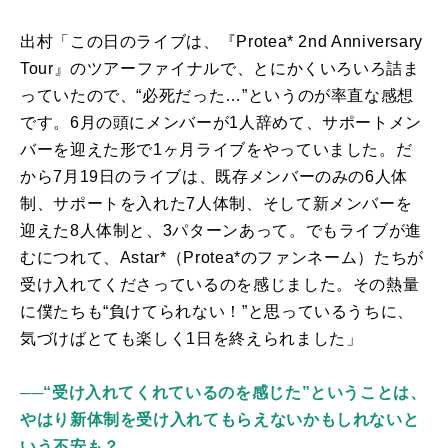
出村「この日のライブは、『
Protea* 2nd Anniversary
Tour
』のツアーファイナルで、とにかくいろいろ詰ま
っていたので、“必死だった…”というのが率直な感想
です。
6
月の頭にメンバーが1人辞めて、サポートメン
バーを迎えた形で1ヶ月ライブをやっていました。だ
から
7
月
19
日のライブは、既存メンバーのみの6人体
制、サポートを入れた7人体制、そして新メンバーを
迎えた8人体制と、3パターンあって。でもライブが進
むにつれて、
Astar*
（
Protea*
のファンネーム）たちが
受け入れてくださっているのを感じました。その熱量
に僕たちも“負けてられない！”と思っているうちに、
気づけばとても楽しく
1
日を終えられました」
──“受け入れてくれているのを感じた”ということは、
やはり新体制を受け入れてもらえないかもしれないと
いう不安も？