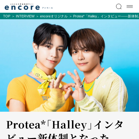
TOP
INTERVIEW
encoreオリジナル
Protea*「Halley」インタビュー――
Protea*「Halley」インタ
ビュー――新体制となった