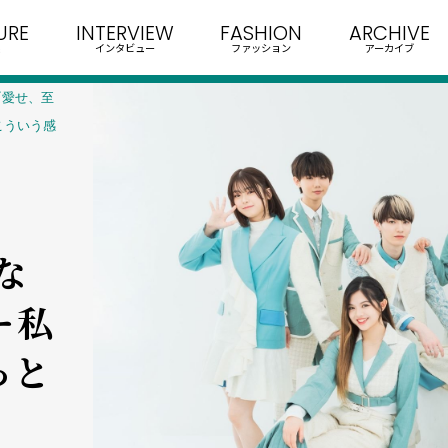
URE
INTERVIEW
FASHION
ARCHIVE
インタビュー
ファッション
アーカイブ
T『愛せ、至
こういう感
な
―私
っと