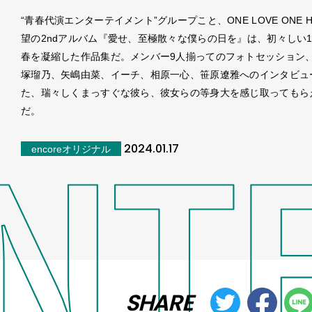
“青春代演エンターテイメント”グループこと、ONE LOVE ONE H
望の2ndアルバム『愛せ、至極散々な僕らの日を』は、初々しい1
春を凝縮した作品集だ。メンバー9人揃ってのフォトセッション
塚瑠乃、矢嶋由菜、イーチ、相原一心、笹原遼雅へのインタビュ
た、瑞々しくまっすぐな彼ら、彼女らの等身大を感じ取ってもら
だ。
2024.01.17
encoreオリジナル
SHARE