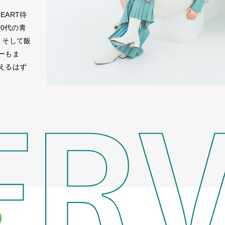
EART待
0代の青
、そして飯
ーもま
えるはず