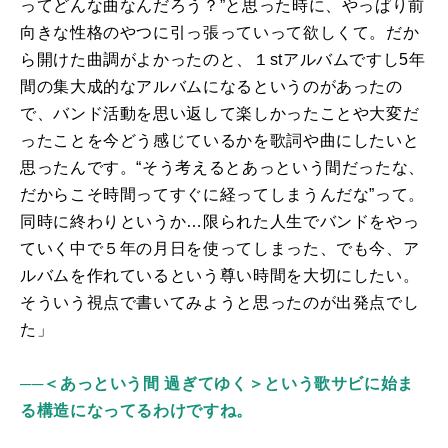
ってどんな曲なんだろう？”と思った時に、やっぱり前
向きな性格のやつに引っ張っていって欲しくて。だか
ら開けた曲調がよかったのと、１
st
アルバムですし
5
年
間の集大成的なアルバムになるというのがあったの
で、バンド活動を思い返して楽しかったことや大変だ
ったことを今どう感じているかを歌詞や曲にしたいと
思ったんです。“そう考えるとあっという間だったな、
だからこそ時間ってすぐに経ってしまうんだな”って。
同時に終わりというか…限られた人生でバンドをやっ
ていく中で５年の月日を使ってしまった、でも今、ア
ルバムを作れているという尊い時間を大切にしたい。
そういう視点で書いてみようと思ったのが出発点でし
た」
──＜あっという間 過ぎてゆく＞という歌サビに始ま
る構造になってるわけですね。