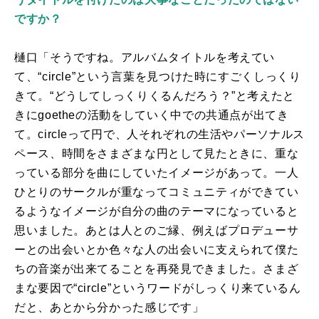
ですか？
樋口「そうですね。アルバムタイトルを考えてい
て、“
circle
”という言葉を見つけた時にすごくしっくり
きて。“どうしてしっくりくるんだろう？”と考えたと
きに
goethe
の活動をしていく中での共通点が出てき
て。
circle
って円で、人それぞれの生活やパーソナルス
ペース、時間をさまざまな円として見たときに、重な
っている部分を曲にしていたイメージがあって。一人
ひとりのサークルが重なってコミュニティができてい
るようなイメージが自分の曲のテーマになっていると
思いました。あとは人とのご縁、例えばプロデューサ
ーとの出会いとか色々な人の出会いに支えられて僕た
ちの音楽が出来てることを再発見できました。さまざ
まな要因で“
circle
”というワードがしっくり来ているん
だと、あとから分かった感じです」