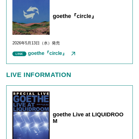
goethe『circle』
2026年
5
月
13
日（水）発売
goethe『circle』
LIVE INFORMATION
goethe Live at LIQUIDROO
M