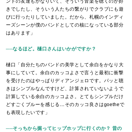
ンドの友達もかなりいて、そういう音楽を聴くのが好
きでしたし、そういう人たちの繋がりでクラブにも遊
びに行ったりしていました。だから、札幌のインディ
ーズシーンが僕のバンドとしての核になっている部分
はあります」
──
なるほど。樋口さんはいかがですか？
樋口「自分たちのバンドの美学として余白をかなり大
事にしていて。余白のカッコよさで言うと最初に衝撃
を受けたのはやっぱりディアンジェロです。パッと聴
きはシンプルなんですけど、計算されていないようで
計算している余白のカッコよさ。とてもシンプルだけ
どすごくブルーを感じる…そのカッコ良さは
goethe
で
も表現したいです」
──そっちから掘ってヒップホップに行くのか？ 昔の