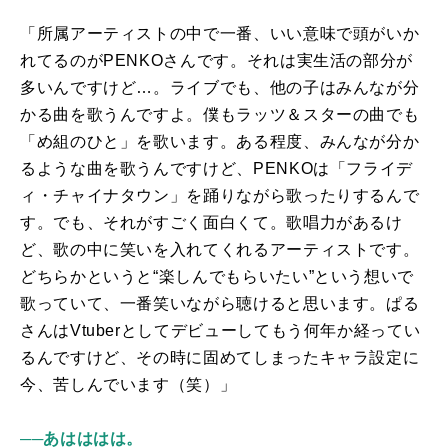
「所属アーティストの中で一番、いい意味で頭がいか
れてるのが
PENKO
さんです。それは実生活の部分が
多いんですけど…。ライブでも、他の子はみんなが分
かる曲を歌うんですよ。僕もラッツ＆スターの曲でも
「め組のひと」を歌います。ある程度、みんなが分か
るような曲を歌うんですけど、
PENKO
は「フライデ
ィ・チャイナタウン」を踊りながら歌ったりするんで
す。でも、それがすごく面白くて。歌唱力があるけ
ど、歌の中に笑いを入れてくれるアーティストです。
どちらかというと“楽しんでもらいたい”という想いで
歌っていて、一番笑いながら聴けると思います。ぱる
さんは
Vtuber
としてデビューしてもう何年か経ってい
るんですけど、その時に固めてしまったキャラ設定に
今、苦しんでいます（笑）」
──あはははは。