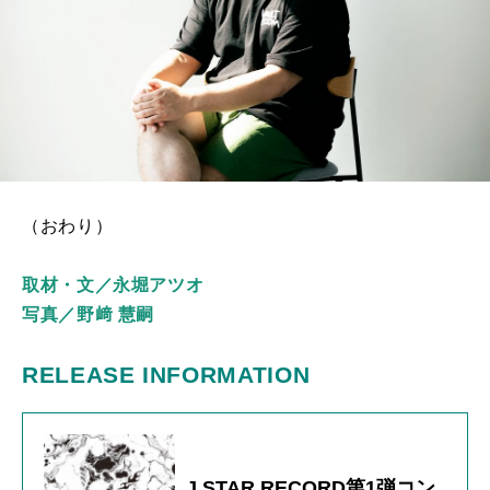
（おわり）
取材・文
／
永堀アツオ
写真／野﨑 慧嗣
RELEASE INFORMATION
J STAR RECORD第1弾コン