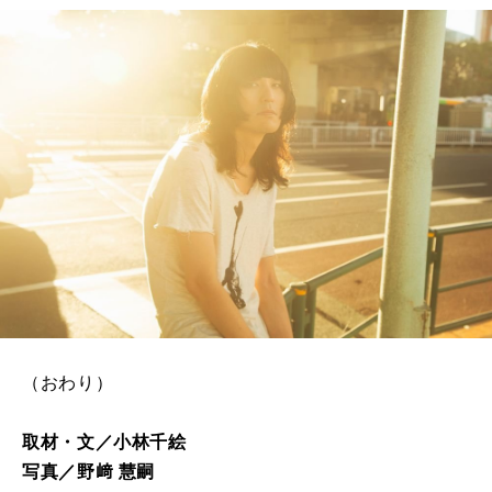
（おわり）
取材・文／小林千絵
写真／野﨑 慧嗣