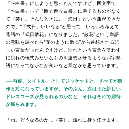
『〜白書』にしようと思ったんですけど、四文字で
『〜白書』って『幽
☆
遊
☆
白書』に勝てるものがなく
て（笑）。そんなときに、「式日」という曲ができた
ので、
“
「式日」いいなぁ
”
と思って、いろいろ考えて
造語の『式日散花』になりました。
“
散花
”
という単語
の意味を調べたら
“
花のように散る
”
から連想される悲
しい言葉だったんですけど、別れという言葉を使わず
に別れの儀式みたいなものを連想させるような四字熟
語になってなかなか良いなと我ながら思っています」
──
内容、タイトル、そしてジャケットと、すべてが前
作と対になっていますが、そのぶん、次はまた新しい
ドレスコーズが見られるのかなと、それはそれで期待
が膨らみます。
「ね。どうなるのか…（笑）。流れに身を任せます
」