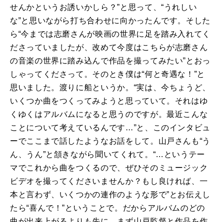
せんかというお誘いかしら？
”
と思って、
“
うれしい
な
”
と思いながら打ち合わせに向かったんです。そした
ら
“
今までは志磨さんが映画の世界に足を踏み入れてく
ださっていましたが、改めて今度はこちらが志磨さん
の音楽の世界に踏み込んで作品を撮ってみたい
”
とおっ
しゃってくださって。そのとき僕は
“
何と奇遇な！
”
と
思いました。渡りに船というか。
“
実は、今ちょうど、
いくつか曲をつくってみようと思っていて。それはゆ
くゆくはアルバムになると思うのですが。最近こんな
ことについて考えているんです
…”
と、このインタビュ
ーでここまで話したようなお話をして。山戸さんも
“
う
ん、うん
”
と頷きながら聞いてくれて。
“…
というテー
マでこれから曲をつくるので、ぜひそのミュージック
ビデオを撮ってくださいませんか？もし良ければ、一
本と言わず、いくつかの連作のような形で
”
とお伝えし
たら
“
喜んで！
”
ということで。だからアルバムのどの
曲が出来上がるよりも先に、まず山戸監督と作品を作