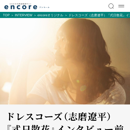
TOP
INTERVIEW
encoreオリジナル
ドレスコーズ（志磨遼平）『式日散花』イ
ドレスコーズ（志磨遼平）
『式日散花』インタビュー――前