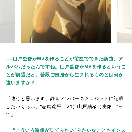
──山戸監督がMVを作ることが前提でできた楽曲、ア
ルバムだったんですね。山戸監督がMV
を作るというこ
とが前提だと、普段ご自身から生まれるものとは何か
違いますか？
「違うと思います。録音メンバーのクレジットに記載
したいくらい。
“
志磨遼平（Vo）山戸結希（映像）
”
っ
て」
──“こういう映像が見てみたい”
みたいなこともインス