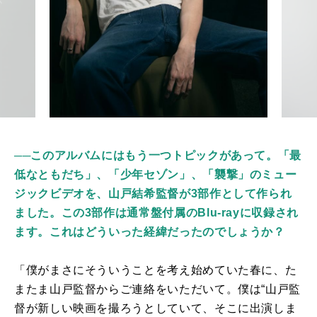
──このアルバムにはもう一つトピックがあって。「最
低なともだち」、「少年セゾン」、「襲撃」のミュー
ジックビデオを、山戸結希監督が3部作として作られ
ました。この3部作は通常盤付属のBlu-ray
に収録され
ます。これはどういった経緯だったのでしょうか？
「僕がまさにそういうことを考え始めていた春に、た
またま山戸監督からご連絡をいただいて。僕は
“
山戸監
督が新しい映画を撮ろうとしていて、そこに出演しま