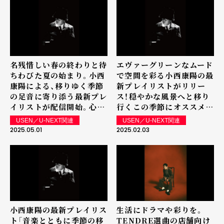
名残惜しい春の終わりと待
エヴァーグリーンなムード
ちわびた夏の始まり。小西
で空間を彩る小西康陽の最
康陽による、移りゆく季節
新プレイリストがリリー
の足音に寄り添う最新プレ
ス！穏やかな風景へと移り
イリストが配信開始。心に
行くこの季節にオススメ
染み入るメロディーと軽快
の、グッドタイムで心温ま
USEN／U-NEXT関連
USEN／U-NEXT関連
なリズムが交錯する、春の
る楽曲たちをお楽しみくだ
2025.05.01
2025.02.03
優しい余韻と夏の訪れを予
さい。
感させるセレクトをお楽し
みください。
小西康陽の最新プレイリス
生活にドラマや彩りを。
ト「音楽とともに季節の移
TENDRE選曲の店舗向け