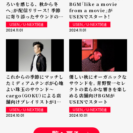
ろいを感じる、 秋から冬
BGM「like a movie
へ」が配信リリース！ 季節
from a movie」が
に寄り添ったサウンドの
USENでスタート！
数々をお楽しみください！
USEN／U-NEXT関連
USEN／U-NEXT関連
2024.11.01
2024.11.01
これからの季節にマッチし
優しい秋にオーガニックな
たミディアムテンポが心地
サウンドを。青野賢一セレ
よい珠玉のサウンド～
クトの柔らかな響きを楽し
cargo（GOKU）による店
める店舗向けBGMが
舗向けプレイリストが10
USENでスタート
月1日よりスタート
USEN／U-NEXT関連
USEN／U-NEXT関連
2024.10.01
2024.10.01