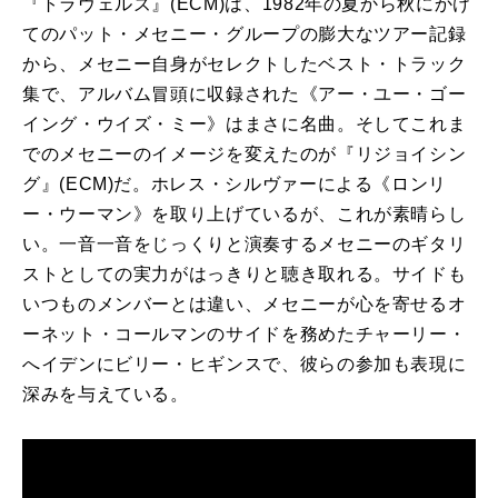
『トラヴェルズ』
(ECM)
は、
1982
年の夏から秋にかけ
てのパット・メセニー・グループの膨大なツアー記録
から、メセニー自身がセレクトしたベスト・トラック
集で、アルバム冒頭に収録された《アー・ユー・ゴー
イング・ウイズ・ミー》はまさに名曲。そしてこれま
でのメセニーのイメージを変えたのが『リジョイシン
グ』
(ECM)
だ。ホレス・シルヴァーによる《ロンリ
ー・ウーマン》を取り上げているが、これが素晴らし
い。一音一音をじっくりと演奏するメセニーのギタリ
ストとしての実力がはっきりと聴き取れる。サイドも
いつものメンバーとは違い、メセニーが心を寄せるオ
ーネット・コールマンのサイドを務めたチャーリー・
へイデンにビリー・ヒギンスで、彼らの参加も表現に
深みを与えている。