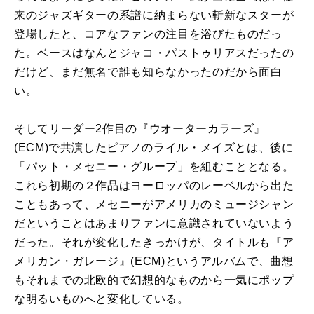
来のジャズギターの系譜に納まらない斬新なスターが
登場したと、コアなファンの注目を浴びたものだっ
た。ベースはなんとジャコ・パストゥリアスだったの
だけど、まだ無名で誰も知らなかったのだから面白
い。
そしてリーダー
2
作目の『ウオーターカラーズ』
(ECM)
で共演したピアノのライル・メイズとは、後に
「パット・メセニー・グループ」を組むこととなる。
これら初期の２作品はヨーロッパのレーベルから出た
こともあって、メセニーがアメリカのミュージシャン
だということはあまりファンに意識されていないよう
だった。それが変化したきっかけが、タイトルも『ア
メリカン・ガレージ』
(ECM)
というアルバムで、曲想
もそれまでの北欧的で幻想的なものから一気にポップ
な明るいものへと変化している。