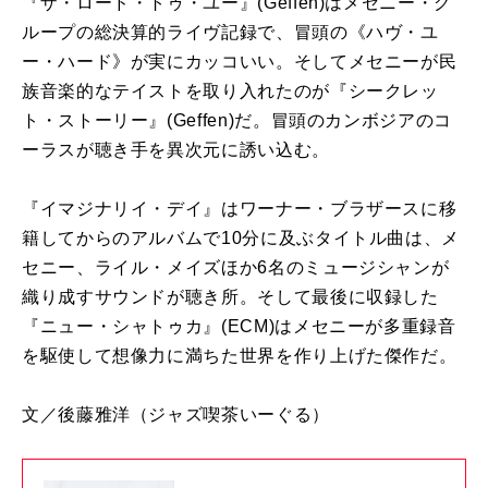
『ザ・ロード・トゥ・ユー』
(Geffen)
はメセニー・グ
ループの総決算的ライヴ記録で、冒頭の《ハヴ・ユ
ー・ハード》が実にカッコいい。そしてメセニーが民
族音楽的なテイストを取り入れたのが『シークレッ
ト・ストーリー』
(Geffen)
だ。冒頭のカンボジアのコ
ーラスが聴き手を異次元に誘い込む。
『イマジナリイ・デイ』はワーナー・ブラザースに移
籍してからのアルバムで10分に及ぶタイトル曲は、メ
セニー、ライル・メイズほか6名のミュージシャンが
織り成すサウンドが聴き所。そして最後に収録した
『ニュー・シャトゥカ』(ECM)はメセニーが多重録音
を駆使して想像力に満ちた世界を作り上げた傑作だ。
文／後藤雅洋
（ジャズ喫茶いーぐる）