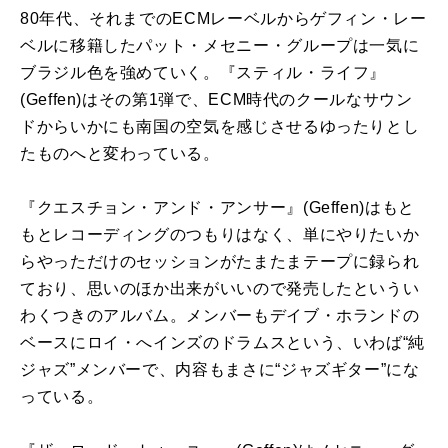
80
年代、それまでの
ECM
レーベルからゲフィン・レー
ベルに移籍したパット・メセニー・グループは一気に
ブラジル色を強めていく。『スティル・ライフ』
(Geffen)
はその第
1
弾で、
ECM
時代のクールなサウン
ドからいかにも南国の空気を感じさせるゆったりとし
たものへと変わっている。
『クエスチョン・アンド・アンサー』
(Geffen)
はもと
もとレコーディングのつもりはなく、単にやりたいか
らやっただけのセッションがたまたまテープに録られ
ており、思いのほか出来がいいので発売したというい
わくつきのアルバム。メンバーもデイブ・ホランドの
ベースにロイ・へインズのドラムスという、いわば“純
ジャズ”メンバーで、内容もまさに“ジャズギター”にな
っている。