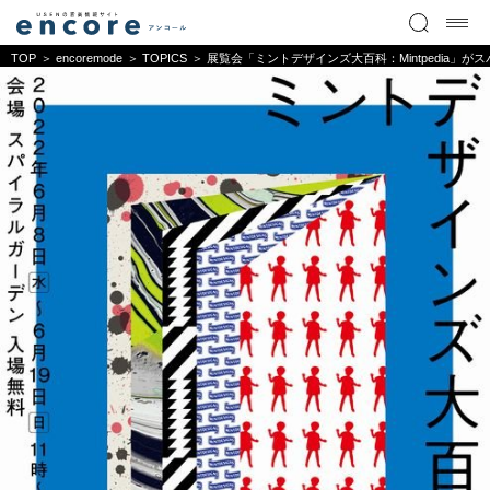
TOP
encoremode
TOPICS
展覧会「ミントデザインズ大百科：Mintpedia」が