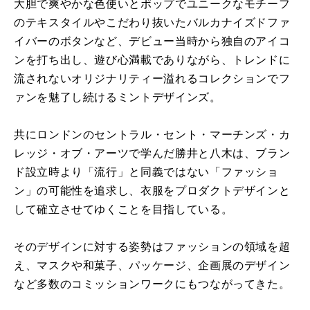
大胆で爽やかな色使いとポップでユニークなモチーフ
のテキスタイ
ルやこだわり抜いたバルカナイズドファ
イバーのボタンなど、
デビュー当時から独自のアイコ
ンを打ち出し、
遊び心満載でありながら、
トレンドに
流されないオリジナリティー溢れるコレクションでフ
ァ
ンを魅了し続けるミントデザインズ。
共にロンドンのセントラル・
セント・マーチンズ・カ
レッジ・オブ・
アーツで学んだ勝井と八木は、ブラン
ド設立時より「流行」
と同義ではない「ファッショ
ン」の可能性を追求し、
衣服をプロダクトデザインと
して確立させてゆくことを目指してい
る。
そのデザインに対する姿勢はファッションの領域を超
え、
マスクや和菓子、パッケージ、
企画展のデザイン
など多数のコミッションワークにもつながってき
た。