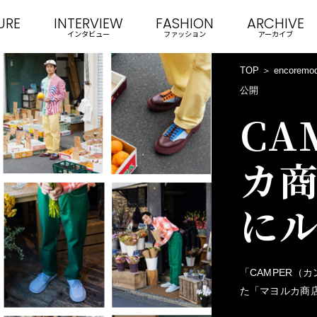
URE
INTERVIEW
FASHION
ARCHIVE
インタビュー
ファッション
アーカイブ
TOP
encoremo
公開
CA
カ商
に
「CAMPER（
た「マヨルカ商