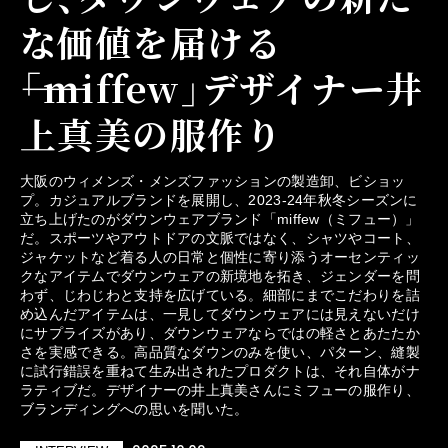
な価値を届ける
――「miffew」デザイナー井
上真美の服作り
大阪のウィメンズ・メンズファッションの製造卸、ビショッ
プ。カジュアルブランドを展開し、2023-24年秋冬シーズンに
立ち上げたのがダウンウェアブランド「miffew（ミフュー）」
だ。スポーツやアウトドアの文脈ではなく、シャツやコート、
ジャケットなど着る人の日常と個性に寄り添うオーセンティッ
クなアイテムでダウンウェアの新境地を拓き、ジェンダーを問
わず、じわじわと支持を広げている。細部にまでこだわりを詰
め込んだアイテムは、一見してダウンウェアには見えないだけ
にサプライズがあり、ダウンウェアならではの軽さとあたたか
さを実感できる。高品質なダウンのみを使い、パターン、縫製
に試行錯誤を重ねて生み出されたプロダクトは、それ自体がナ
ラティブだ。デザイナーの井上真美さんにミフューの服作り、
ブランディングへの思いを聞いた。