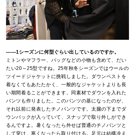
――1シーズンに何型ぐらい出しているのですか。
ミトンやマフラー、バッグなどの小物も含めて、だい
たい20～25型ですね。25年秋冬シーズンではウールの
ツイードジャケットに挑戦しました。ダウンベストを
着なくてもあたたかく、一般的なジャケットよりも長
い期間着ることができます。同素材でダウンを入れた
パンツも作りました。このパンツの基になったのが、
それ以前に発表したチノパンツです。太腿の下までダ
ウンパックが入っていて、スナップで取り外しができ
るんですよ。暑くなったら外せば普通のチノパンツと
して穿け、寒くなったら取り付ける。足元は結構冷え