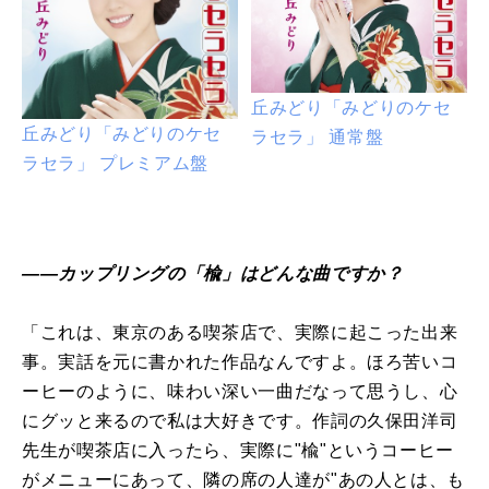
丘みどり「みどりのケセ
丘みどり「みどりのケセ
ラセラ」 通常盤
ラセラ」 プレミアム盤
――カップリングの「楡」はどんな曲ですか？
「これは、東京のある喫茶店で、実際に起こった出来
事。実話を元に書かれた作品なんですよ。ほろ苦いコ
ーヒーのように、味わい深い一曲だなって思うし、心
にグッと来るので私は大好きです。作詞の久保田洋司
先生が喫茶店に入ったら、実際に"楡"というコーヒー
がメニューにあって、隣の席の人達が"あの人とは、も