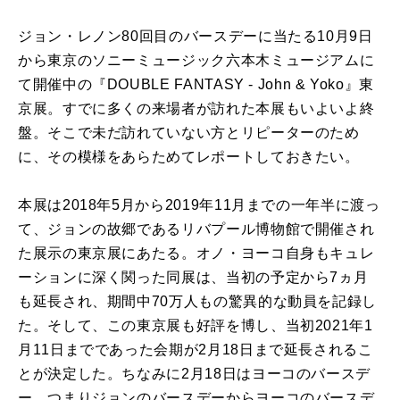
ジョン・レノン80回目のバースデーに当たる10月9日
から東京のソニーミュージック六本木ミュージアムに
て開催中の『DOUBLE FANTASY - John & Yoko』東
京展。すでに多くの来場者が訪れた本展もいよいよ終
盤。そこで未だ訪れていない方とリピーターのため
に、その模様をあらためてレポートしておきたい。
本展は2018年5月から2019年11月までの一年半に渡っ
て、ジョンの故郷であるリバプール博物館で開催され
た展示の東京展にあたる。オノ・ヨーコ自身もキュレ
ーションに深く関った同展は、当初の予定から7ヵ月
も延長され、期間中70万人もの驚異的な動員を記録し
た。そして、この東京展も好評を博し、当初2021年1
月11日までであった会期が2月18日まで延長されるこ
とが決定した。ちなみに2月18日はヨーコのバースデ
ー。つまりジョンのバースデーからヨーコのバースデ