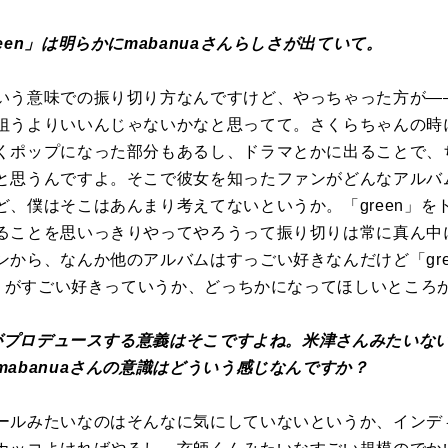
een」は明らかにmabanuaさんらしさが出ていて。
いう意味での振り切り方なんですけど、やっちゃった方が―
狙うよりいいんじゃないかなと思ってて。さくらちゃんの時に
くポップになった部分もあるし、ドラマとかに出ることで、
と思うんですよ。そこで彼女を知ったファンがどんなアルバ
ど、僕はそこはあんまり考えてないというか。「green」を
ることを思いっきりやってやろうって振り切りは常に真ん中
ンから、なんか他のアルバムはすっごい好きなんだけど「gre
n」がすごい好きっていうか、どっちかになってほしいところ
さんがプロデュースする意義はそこですよね。米津さんみたいな
abanuaさんの意識はどういう感じなんですか？
ールみたいなのはそんなに気にしていないというか、インデ