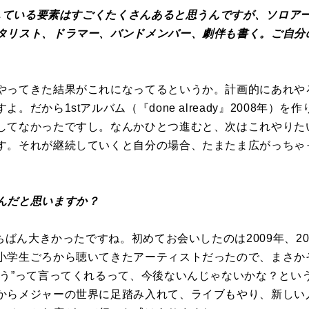
構成している要素はすごくたくさんあると思うんですが、ソロア
タリスト、ドラマー、バンドメンバー、劇伴も書く。ご自分
やってきた結果がこれになってるというか。計画的にあれや
。だから1stアルバム（『done already』2008年）
してなかったですし。なんかひとつ進むと、次はこれやりた
す。それが継続していくと自分の場合、たまたま広がっちゃ
んだと思いますか？
いちばん大きかったですね。初めてお会いしたのは2009年、2
小学生ごろから聴いてきたアーティストだったので、まさか
ろう”って言ってくれるって、今後ないんじゃないかな？とい
からメジャーの世界に足踏み入れて、ライブもやり、新しい