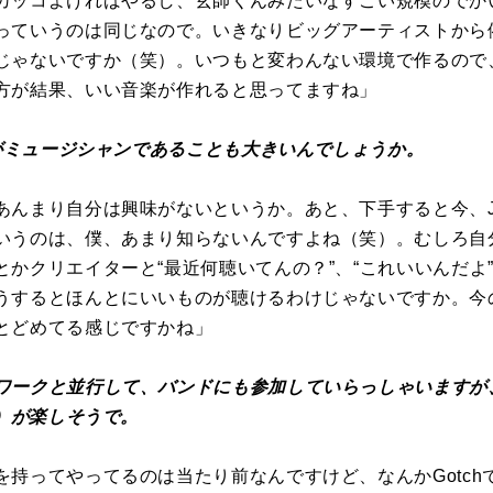
カッコよければやるし、玄師くんみたいなすごい規模のでか
っていうのは同じなので。いきなりビッグアーティストから
じゃないですか（笑）。いつもと変わんない環境で作るので
方が結果、いい音楽が作れると思ってますね」
んがミュージシャンであることも大きいんでしょうか。
あんまり自分は興味がないというか。あと、下手すると今、J
いうのは、僕、あまり知らないんですよね（笑）。むしろ自
かクリエイターと“最近何聴いてんの？”、“これいいんだよ
うするとほんとにいいものが聴けるわけじゃないですか。今
とどめてる感じですかね」
ークと並行して、バンドにも参加していらっしゃいますが、Goo
文）が楽しそうで。
を持ってやってるのは当たり前なんですけど、なんかGotch