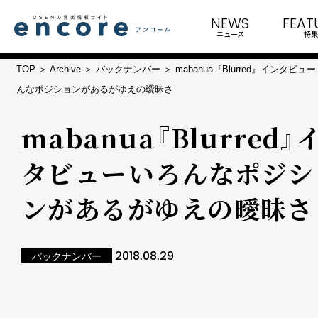
NEWS
FEAT
ニュース
特集
TOP
Archive
バックナンバー
mabanua『Blurred』インタビ
んなポジションがあるがゆえの曖昧さ
mabanua『Blurred』
タビュー――いろんなポジシ
ンがあるがゆえの曖昧さ
2018.08.29
バックナンバー