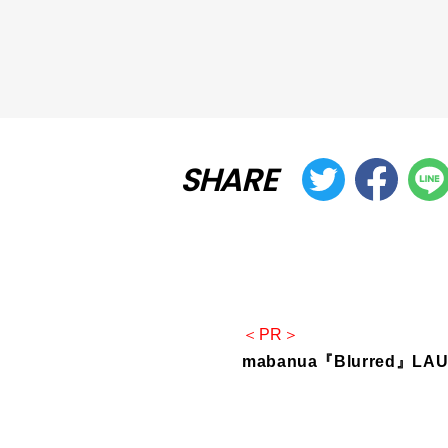
SHARE
＜PR＞
mabanua『Blurred』LA