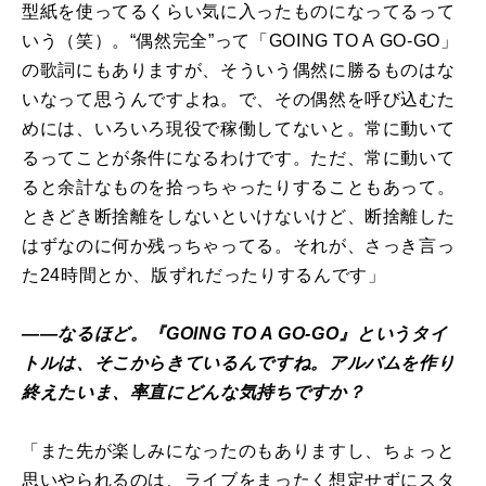
型紙を使ってるくらい気に入ったものになってるって
いう（笑）。“偶然完全”って「GOING TO A GO-GO」
の歌詞にもありますが、そういう偶然に勝るものはな
いなって思うんですよね。で、その偶然を呼び込むた
めには、いろいろ現役で稼働してないと。常に動いて
るってことが条件になるわけです。ただ、常に動いて
ると余計なものを拾っちゃったりすることもあって。
ときどき断捨離をしないといけないけど、断捨離した
はずなのに何か残っちゃってる。それが、さっき言っ
た24時間とか、版ずれだったりするんです」
――なるほど。『GOING TO A GO-GO』というタイ
トルは、そこからきているんですね。アルバムを作り
終えたいま、率直にどんな気持ちですか？
「また先が楽しみになったのもありますし、ちょっと
思いやられるのは、ライブをまったく想定せずにスタ