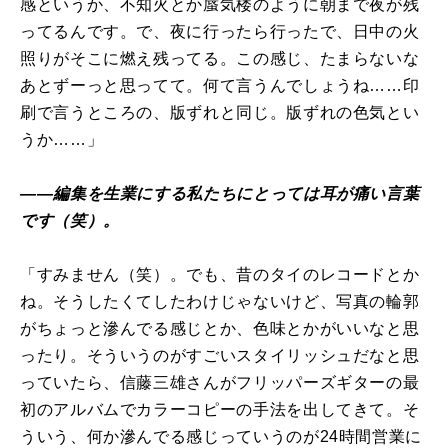
感というか、不知火とか蜃気楼のように朝まで夜が残
ってるんです。で、夜に行ったら行ったで、日中の火
照りがそこに燃え残ってる。この感じ、たまらないな
あとずーっと思ってて。何て言うんでしょうね……印
刷で言うところの、版ずれと同じ。版ずれの色気とい
うか……」
――編集を生業にする私たちにとっては耳が痛い言葉
です（笑）。
「すみません（笑）。でも、昔のタイのレコードとか
ね。そうしたくてしたわけじゃないけど、写真の輪郭
がちょっと滲んでる感じとか、色味とかがいいなと思
ったり。そういうのがすごいスタイリッシュだなと思
っていたら、信藤三雄さんがフリッパーズギターの最
初のアルバムでカラーコピーの手法を出してきて。そ
ういう、何か滲んでる感じっていうのが24時間営業に