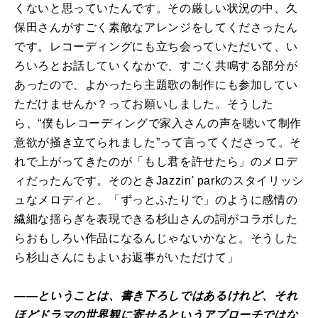
くないと思っていたんです。その厳しい状況の中、久
保田さんがすごく素敵なアレンジをしてくださったん
です。レコーディングにも立ち会っていただいて、い
ろいろとお話していくなかで、すごく共鳴する部分が
あったので、よかったら主題歌の制作にも参加してい
ただけませんか？ってお願いしました。そうした
ら、“僕もレコーディングで家入さんの声を聴いて制作
意欲が掻き立てられました”って言ってくださって。そ
れで上がってきたのが「もし君を許せたら」のメロデ
ィだったんです。そのときJazzin' parkのスタイリッシ
ュなメロディと、「ずっとふたりで」のように感情の
繊細な揺らぎを表現できる杉山さんの詞がコラボした
らおもしろい作品になるんじゃないかなと。そうした
ら杉山さんにもよいお返事がいただけて」
――ということは、書き下ろしではあるけれど、それ
ほどドラマの世界観に寄せるというアプローチではな