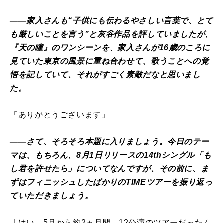
――家入さんも“子供にも伝わるやさしい言葉で、とて
も厳しいことを言う”と灰谷作品を評していましたが、
『天の瞳』のワンシーンを、家入さんが16歳のころに
見ていた東京の風景に重ね合わせて、歌うことへの覚
悟を記していて、それがすごく素敵だなと思いまし
た。
「ありがとうございます」
――さて、そろそろ本題に入りましょう。今日のテー
マは、もちろん、8月1日リリースの14thシングル「も
し君を許せたら」についてなんですが、その前に、ま
ずはフィニッシュしたばかりのTIMEツアーを振り返っ
ていただきましょう。
「はい。5月から約2ヵ月間、12公演のツアーだったん