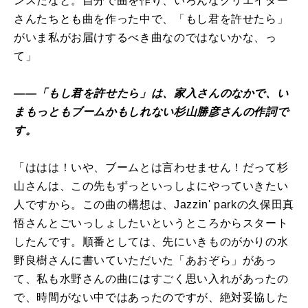
ンスだなと。自分で曲を作り、いろんなクリエイター
さんたちとも曲を作った中で、「もし君を許せたら」
がいま私がお届けするべき曲なのではないかな、っ
て」
――「もし君を許せたら」は、家入さんのなかで、い
まもっともブームかもしれない杉山勝彦さんの作詞で
す。
「ははは！いや、ブームとは言わせません！だって杉
山さんは、この先もずっといっしよにやっていきたい
人ですから。この曲の構想は、Jazzin' parkの久保田真
悟さんとごいっしょしたいというところからスタート
したんです。順番としては、先にいきものがかりの水
野良樹さんに書いていただいた「あおぞら」があっ
て、私も水野さんの曲にはすごく思い入れがあったの
で、時間がない中ではあったのですが、絶対妥協した