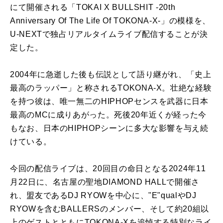
にて開催される「TOKAI X BULLSHIT -20th
Anniversary Of The Life Of TOKONA-X-」の模様を、
U-NEXT
で独占リアルタイムライブ配信することが決
定した。
2004年に急逝した後も伝説として語り継がれ、「史上
最高のラッパー」と称される
TOKONA-X
。壮絶な経験
を持つ彼は、唯一無二の
HIPHOP
センスを武器に日本
最高の
MC
に成りあがった。死後
20
年近くが経った今
もなお、日本の
HIPHOP
シーンに多大な影響を与え続
けている。
今回の配信ライブは、
20
回目の命日となる
2024
年
11
月
22
日に、名古屋の聖地
DIAMOND HALL
で開催さ
れ、盟友である
DJ RYOW
を中心に、
"E"qual
や
DJ
RYOW
を含む
BALLERS
のメンバー、そして約
20
組以
上のゲストとともに
TOKONA-X
を追悼する特別なライ