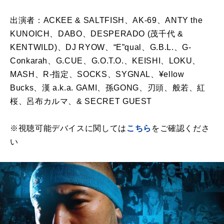
出演者：
ACKEE & SALTFISH
、
AK-69
、
ANTY the
KUNOICH
、
DABO
、
DESPERADO (
茂千代
&
KENTWILD)
、
DJ RYOW
、
“E”qual
、
G.B.L.
、
G-
Conkarah
、
G.CUE
、
G.O.T.O.
、
KEISHI
、
LOKU
、
MASH
、
R-
指定、
SOCKS
、
SYGNAL
、
¥ellow
Bucks
、漢
a.k.a. GAMI
、孫
GONG
、刃頭、般若、紅
桜、呂布カルマ、
& SECRET GUEST
※視聴可能デバイスに関しては
こちら
をご確認くださ
い