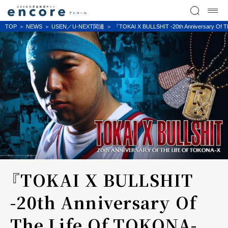
TOP
NEWS
USEN／U-NEXT関連
『TOKAI X BULLSHIT -20th Anniver
『TOKAI X BULLSHIT
-20th Anniversary Of
The Life Of TOKONA-