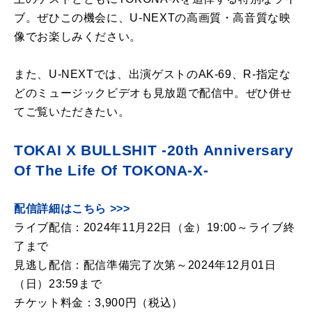
ブ。ぜひこの機会に、
U-NEXT
の高画質・高音質な映
像でお楽しみください。
また、
U-NEXT
では、出演ゲストの
AK-69
、
R-
指定な
どのミュージックビデオも見放題で配信中。ぜひ併せ
てご覧いただきたい。
TOKAI X BULLSHIT -20th Anniversary
Of The Life Of TOKONA-X-
配信詳細はこちら >>>
ライブ配信：
2024
年
11
月
22
日（金）
19:00
～ライブ終
了まで
見逃し配信：配信準備完了次第～
2024
年
12
月
01
日
（日）
23:59
まで
チケット料金：
3,900
円（税込）