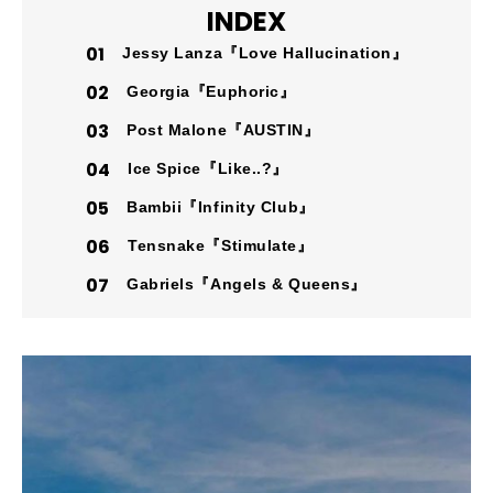
INDEX
Jessy Lanza『Love Hallucination』
Georgia『Euphoric』
Post Malone『AUSTIN』
Ice Spice『Like..?』
Bambii『Infinity Club』
Tensnake『Stimulate』
Gabriels『Angels & Queens』