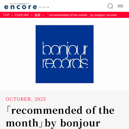
TOP
FEATURE
連載
「recommended of the month」by bonjour records
OCTOBER, 2023
「recommended of the
month」by bonjour