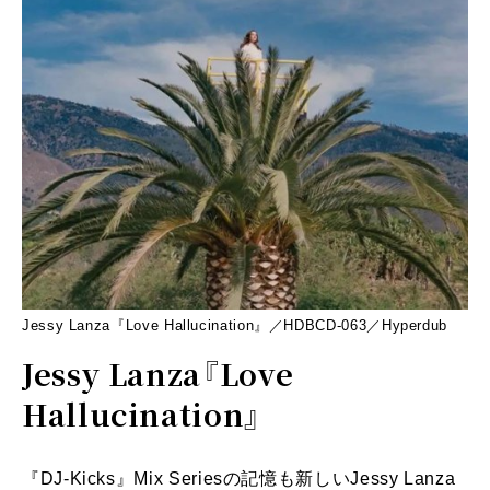
Jessy Lanza『Love Hallucination』／HDBCD-063／Hyperdub
Jessy Lanza『Love
Hallucination』
『DJ-Kicks』Mix Seriesの記憶も新しいJessy Lanza