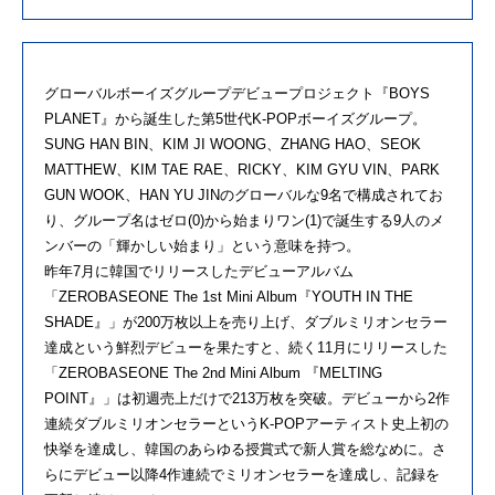
グローバルボーイズグループデビュープロジェクト『BOYS
PLANET』から誕生した第5世代K-POPボーイズグループ。
SUNG HAN BIN、KIM JI WOONG、ZHANG HAO、SEOK
MATTHEW、KIM TAE RAE、RICKY、KIM GYU VIN、PARK
GUN WOOK、HAN YU JINのグローバルな9名で構成されてお
り、グループ名はゼロ(0)から始まりワン(1)で誕生する9人のメ
ンバーの「輝かしい始まり」という意味を持つ。
昨年7月に韓国でリリースしたデビューアルバム
「ZEROBASEONE The 1st Mini Album『YOUTH IN THE
SHADE』」が200万枚以上を売り上げ、ダブルミリオンセラー
達成という鮮烈デビューを果たすと、続く11月にリリースした
「ZEROBASEONE The 2nd Mini Album 『MELTING
POINT』」は初週売上だけで213万枚を突破。デビューから2作
連続ダブルミリオンセラーというK-POPアーティスト史上初の
快挙を達成し、韓国のあらゆる授賞式で新人賞を総なめに。さ
らにデビュー以降4作連続でミリオンセラーを達成し、記録を