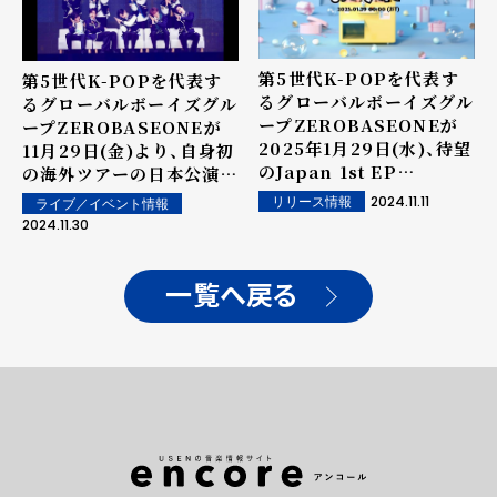
第5世代K-POPを代表す
第5世代K-POPを代表す
るグローバルボーイズグル
るグローバルボーイズグル
ープZEROBASEONEが
ープZEROBASEONEが
2025年1月29日(水)、待望
11月29日(金)より、自身初
のJapan 1st EP
の海外ツアーの日本公演
『PREZENT』 リリース決
「2024 ZEROBASEONE
2024.11.11
リリース情報
ライブ／イベント情報
定！
THE FIRST TOUR
2024.11.30
[TIMELESS WORLD]」
IN JAPANを開催！
一覧へ戻る