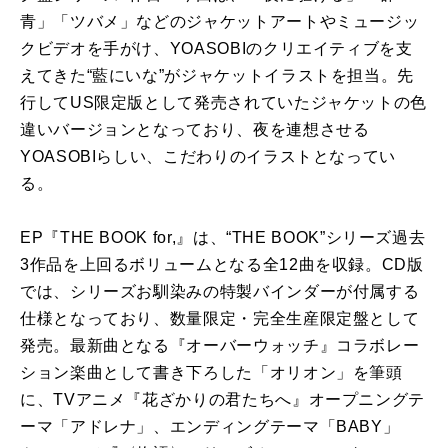
青」「ツバメ」などのジャケットアートやミュージッ
クビデオを手がけ、YOASOBIのクリエイティブを支
えてきた“藍にいな”がジャケットイラストを担当。先
行してUS限定版として発売されていたジャケットの色
違いバージョンとなっており、夜を連想させる
YOASOBIらしい、こだわりのイラストとなってい
る。
EP『THE BOOK for,』は、“THE BOOK”シリーズ過去
3作品を上回るボリュームとなる全12曲を収録。CD版
では、シリーズお馴染みの特製バインダーが付属する
仕様となっており、数量限定・完全生産限定盤として
発売。最新曲となる『オーバーウォッチ』コラボレー
ション楽曲として書き下ろした「オリオン」を筆頭
に、TVアニメ『花ざかりの君たちへ』オープニングテ
ーマ「アドレナ」、エンディングテーマ「BABY」