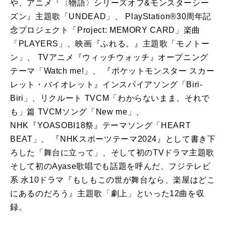
や、アニメ『〈物語〉シリーズオフ&モンスターシー
ズン』主題歌「UNDEAD」、 PlayStation®30周年記
念プロジェクト「Project: MEMORY CARD」楽曲
「PLAYERS」、映画『ふれる。』主題歌「モノトー
ン」、 TVアニメ『ウィッチウォッチ』オープニング
テーマ「Watch me!」、 『ポケットモンスター スカー
レット・バイオレット』インスパイアソング「Biri-
Biri」、リクルート TVCM「わからないまま、それで
も」篇 TVCMソング「New me」、
NHK『YOASOBI18祭』テーマソング「HEART
BEAT」、 『NHKスポーツテーマ2024』として書き下
ろした「舞台に立って」、そして初のTVドラマ主題歌
そして初のAyase歌唱でも話題を呼んだ、フジテレビ
系 水10ドラマ『もしもこの世が舞台なら、楽屋はどこ
にあるのだろう』主題歌「劇上」といった12曲を収
録。