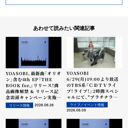
あわせて読みたい関連記事
YOASOBI
YOASOBI、最新曲「オリオ
6/29(月)19:00より放送
ン」含む4th EP『THE
のTBS系『ＣＤＴＶライ
BOOK for,』リリース！商
ブ！ライブ！』2時間スペシ
品画像解禁 & リリース記
ャルにて、"プラチナライ
念店頭キャンペーン実施決
ブ"に出演決定！テレビ初披
定！
2026.06.26
ライブ／イベント情報
リリース情報
露の最新曲「オリオン」ほ
2026.06.09
か、「アイドル」を含む7曲
を披露！