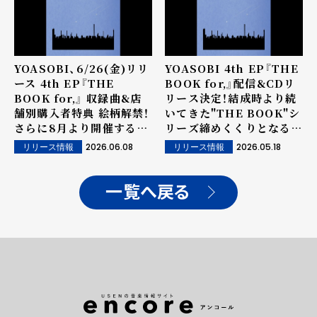
YOASOBI、6/26(金)リリ
YOASOBI 4th EP『THE
ース 4th EP『THE
BOOK for,』配信&CDリ
BOOK for,』 収録曲&店
リース決定！結成時より続
舗別購入者特典 絵柄解禁！
いてきた"THE BOOK"シ
さらに8月より開催する初
リーズ締めくくりとなる本
の北米ツアー「YOASOBI
作を数量限定 完全生産限
2026.06.08
2026.05.18
リリース情報
リリース情報
NORTH AMERICA
定盤にてCDリリース。
TOUR 2026 "NEVER
ENDING STORIES"」の
一覧へ戻る
ツアービジュアルを公開