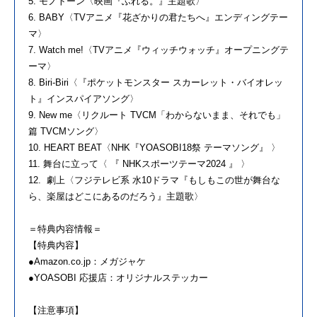
5. モノトーン〈映画『ふれる。』主題歌〉
6. BABY〈TVアニメ『花ざかりの君たちへ』エンディングテー
マ〉
7. Watch me!〈TVアニメ『ウィッチウォッチ』オープニングテ
ーマ〉
8. Biri-Biri〈『ポケットモンスター スカーレット・バイオレッ
ト』インスパイアソング〉
9. New me〈リクルート TVCM「わからないまま、それでも」
篇 TVCMソング〉
10. HEART BEAT〈NHK『YOASOBI18祭 テーマソング』 〉
11. 舞台に立って〈 『 NHKスポーツテーマ2024 』 〉
12. 劇上〈フジテレビ系 水10ドラマ『もしもこの世が舞台な
ら、楽屋はどこにあるのだろう』主題歌〉
＝特典内容情報＝
【特典内容】
●Amazon.co.jp：メガジャケ
●YOASOBI 応援店：オリジナルステッカー
【注意事項】