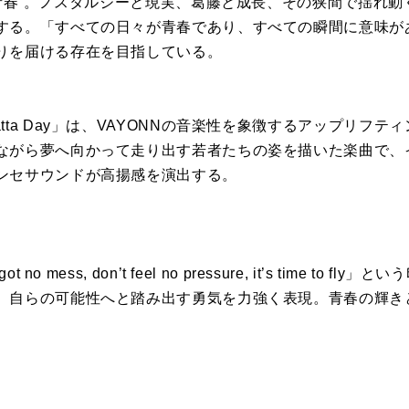
“青春”。ノスタルジーと現実、葛藤と成長、その狭間で揺れ
する。「すべての日々が青春であり、すべての瞬間に意味が
りを届ける存在を目指している。
tta Day」は、VAYONNの音楽性を象徴するアップリフ
ながら夢へ向かって走り出す若者たちの姿を描いた楽曲で、
ンセサウンドが高揚感を演出する。
n’t got no mess, don’t feel no pressure, it’s time 
、自らの可能性へと踏み出す勇気を力強く表現。青春の輝き