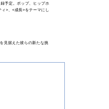
を収録予定。ポップ、ヒップホ
ィ>、<成長>をテーマにし
。
躍を見据えた彼らの新たな挑