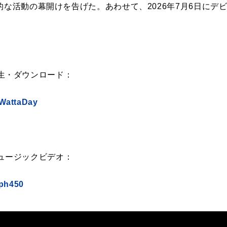
的な活動の幕開けを告げた。あわせて、2026年7月6日にデ
y」再生・ダウンロード：
/WattaDay
y」ミュージックビデオ：
Bph450