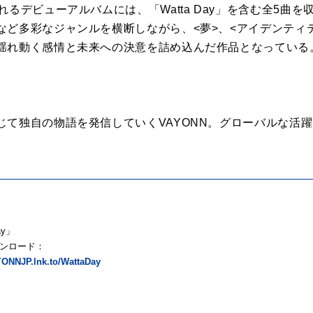
れるデビューアルバムには、「Watta Day」を含む全5曲
など多彩なジャンルを横断しながら、<夢>、<アイデンティテ
揺れ動く感情と未来への決意を詰め込んだ作品となっている
じて独自の物語を発信していくVAYONN。グローバルな活
ay」
ンロード：
YONNJP.lnk.to/WattaDay