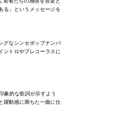
動く若者たちの感情を音楽と
ある」というメッセージを
ティングなシンセポップナンバ
イントロやプレコーラスに
to fly」という印象的な歌詞が示すよう
と躍動感に満ちた一曲に仕