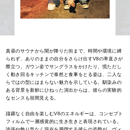
真昼のサウナから闇が降りた街まで、時間や環境に縛
られず、ありのままの自分をさらけ出すV8の率直さが
際立つ。ガウン姿でサングラスをかけたり、慌ただし
く動き回るキッチンで泰然と食事をとる姿は、二人な
らではの型にはまらない魅力を示している。馴染みの
ある背景を新鮮にひねった演出からは、彼らの実験的
なセンスも垣間見える。
躊躇なく自由を楽しむV8のエネルギーは、コンセプト
フィルムで一層感覚的に生き生きと表現されている。
誇張や飾り気なく現在を満喫する彼らの姿勢が、ヴィ