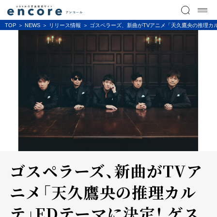
TOP
NEWS
リリース情報
ゴスペラーズ、新曲がTVアニメ「天久鷹央の推理カルテ
ゴスペラーズ、新曲がTVア
ニメ「天久鷹央の推理カル
テ」EDテーマに決定！ ゲス