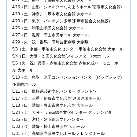
4/13（日）山形・シェルターなんようホール(南陽市文化会館)
4/19（土）神奈川・厚木市文化会館 大ホール
4/20（日）東京・パルテノン多摩(多摩市複合文化施設)
4/26（土）和歌山県民文化会館 大ホール
4/27（日）滋賀・守山市民ホール 大ホール
4/29（火・祝）群馬・高崎芸術劇場 大劇場
5/3（土）京都・宇治市文化センター 宇治市文化会館 大ホール
5/4（日）大阪・吹田文化会館(メイシアター) 大ホール
5/6（火・祝）兵庫・赤穂市文化会館 赤穂化成ハーモニーホー
ル 大ホール
5/10（土）鳥取・米子コンベンションセンター(ビッグシップ)
多目的ホール
5/11（日）島根県芸術文化センター グラントワ
5/17（土）三重・伊賀市文化会館 さまざまホール
5/18（日）愛知・豊田市民文化会館 大ホール
5/24（土）大分・iichiko総合文化センター グランシアタ
5/25（日）宮崎・延岡総合文化センター
5/30（金）愛媛・松山市民会館 大ホール
5/31（土）高知県立県民文化ホール オレンジホール