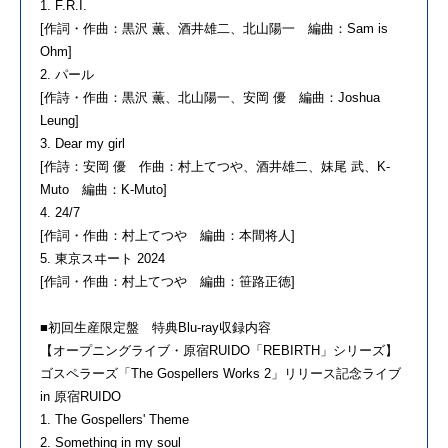
1. F.R.I.
[作詞・作曲：黒沢 薫、酒井雄二、北山陽一 編曲：Sam is
Ohm]
2. パール
[作詩・作曲：黒沢 薫、北山陽一、安岡 優 編曲：Joshua
Leung]
3. Dear my girl
[作詩：安岡 優 作曲：村上てつや、酒井雄二、妹尾 武、K-
Muto 編曲：K-Muto]
4. 24/7
[作詞・作曲：村上てつや 編曲：本間将人]
5. 東京スヰート 2024
[作詞・作曲：村上てつや 編曲：笹路正徳]
■初回生産限定盤 特典Blu-ray収録内容
【オープニングライブ・原宿RUIDO「REBIRTH」シリーズ】
ゴスペラーズ「The Gospellers Works 2」リリース記念ライブ
in 原宿RUIDO
1. The Gospellers' Theme
2. Something in my soul