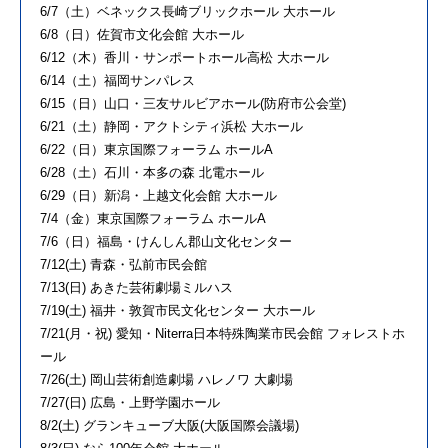
6/7（土）ベネックス長崎ブリックホール 大ホール
6/8（日）佐賀市文化会館 大ホール
6/12（木）香川・サンポートホール高松 大ホール
6/14（土）福岡サンパレス
6/15（日）山口・三友サルビアホール(防府市公会堂)
6/21（土）静岡・アクトシティ浜松 大ホール
6/22（日）東京国際フォーラム ホールA
6/28（土）石川・本多の森 北電ホール
6/29（日）新潟・上越文化会館 大ホール
7/4（金）東京国際フォーラム ホールA
7/6（日）福島・けんしん郡山文化センター
7/12(土) 青森・弘前市民会館
7/13(日) あきた芸術劇場ミルハス
7/19(土) 福井・敦賀市民文化センター 大ホール
7/21(月・祝) 愛知・Niterra日本特殊陶業市民会館 フォレストホ
ール
7/26(土) 岡山芸術創造劇場 ハレノワ 大劇場
7/27(日) 広島・上野学園ホール
8/2(土) グランキューブ大阪(大阪国際会議場)