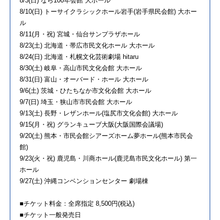
8/3(日) なら100年会館 大ホール
8/10(日) トーサイクラシックホール岩手(岩手県民会館) 大ホー
ル
8/11(月・祝) 宮城・仙台サンプラザホール
8/23(土) 北海道・帯広市民文化ホール 大ホール
8/24(日) 北海道・札幌文化芸術劇場 hitaru
8/30(土) 岐阜・高山市民文化会館 大ホール
8/31(日) 富山・オーバード・ホール 大ホール
9/6(土) 茨城・ひたちなか市文化会館 大ホール
9/7(日) 埼玉・狭山市市民会館 大ホール
9/13(土) 長野・レザンホール(塩尻市文化会館) 大ホール
9/15(月・祝) グランキューブ大阪(大阪国際会議場)
9/20(土) 熊本・市民会館シアーズホーム夢ホール(熊本市民会
館)
9/23(火・祝) 鹿児島・川商ホール(鹿児島市民文化ホール) 第一
ホール
9/27(土) 沖縄コンベンションセンター 劇場棟
■チケット料金：全席指定 8,500円(税込)
■チケット一般発売日