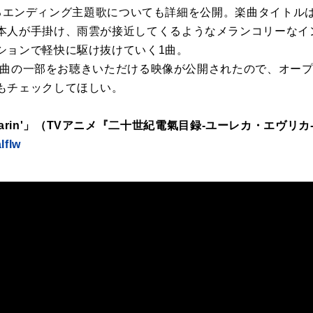
tによるエンディング主題歌についても詳細を公開。楽曲タイトルは「S
本人が手掛け、雨雲が接近してくるようなメランコリーなイ
ションで軽快に駆け抜けていく1曲。
も、楽曲の一部をお聴きいただける映像が公開されたので、オー
もチェックしてほしい。
oot 「Soarin'」（TVアニメ『二十世紀電氣目録-ユーレカ・エ
Iflw