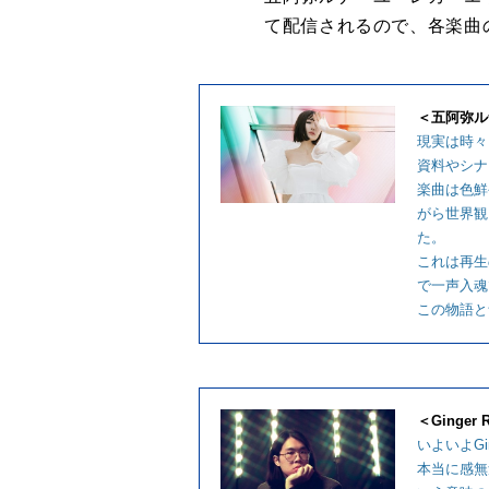
て配信されるので、各楽曲
＜五阿弥ル
現実は時々
資料やシナ
楽曲は色鮮
がら世界観
た。
これは再生
で一声入魂
この物語と
＜Ginger
いよいよG
本当に感無