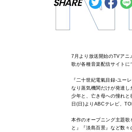
SHARE
7月より放送開始のTVア
歌が各種音楽配信サイトに
『二十世紀電氣目録-ユー
なり蒸気機関だけが発達し
少年と、亡き母への憧れと
日(日)よりABCテレビ、TO
本作のオープニング主題歌
と』『淡島百景』など数々