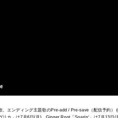
ンディング主題歌のPre-add / Pre-save（配信予約
」は7月6日(月)、Ginger Root「Soarin‘」は7月1