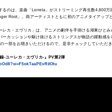
るのは、楽曲「Lorreta」がストリーミング再生数4,800
nger Root」。両アーティストともに初のアニメタイアップ
ーレカ・エヴリカ」は、アニメの劇伴を手掛ける湖東ひとみ
パーカッションや駆け抜けるストリングスが物語の躍動感を
曲の一部をお聴きいただけるので、是非チェックしていただ
録-ユーレカ・エヴリカ-』PV第2弾
YqbOd8?si=F5okTaaPEvRiIOtu