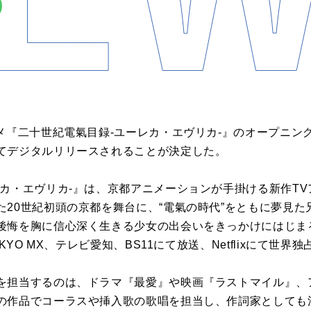
ニメ『二十世紀電氣目録-ユーレカ・エヴリカ-』のオープニン
てデジタルリリースされることが決定した。
レカ・エヴリカ-』は、京都アニメーションが手掛ける新作T
た20世紀初頭の京都を舞台に、“電氣の時代”をともに夢見
後悔を胸に信心深く生きる少女の出会いをきっかけにはじまる冒
KYO MX、テレビ愛知、BS11にて放送、Netflixにて世界
を担当するのは、ドラマ『最愛』や映画『ラストマイル』、
の作品でコーラスや挿入歌の歌唱を担当し、作詞家としても