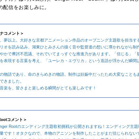
の配信をお楽しみに。
ナコメント＞
、夢以上。大好きな京都アニメーション作品のオープニング主題歌を担当す
リオを読み込み、湖東ひとみさんの描く音や監督達の想いに導かれながら制
やかで摩訶不思議、それでいてまっすぐな推進力があります。「信じる」「
を表現する言葉を考え、「ユーレカ・エヴリカ」という造語が浮かんだ瞬間
の物語であり、命のきらめきの物語。制作は妊娠中だったため大変なことも
できました。
音楽を、皆さまと楽しめる瞬間がとても楽しみです！
 Rootコメント＞
inger Rootのエンディング主題歌初挑戦が公開されますね！エンディング
量です！オタクなので、本物のアニソンを制作したことがまだ信じられない