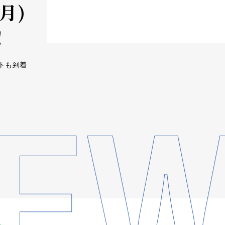
月)
！
トも到着