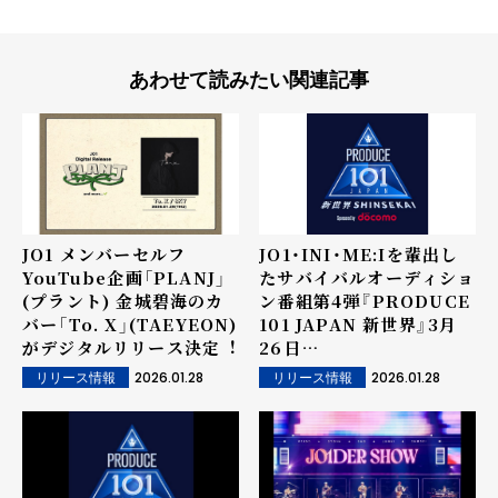
あわせて読みたい関連記事
JO1 メンバーセルフ
JO1・INI・ME:Iを輩出し
YouTube企画「PLANJ」
たサバイバルオーディショ
(プラント) ⾦城碧海のカ
ン番組第4弾『PRODUCE
バー「To. X」(TAEYEON)
101 JAPAN 新世界』3月
がデジタルリリース決定︕
26日
(木)21:00~「Lemino」に
2026.01.28
2026.01.28
リリース情報
リリース情報
て独占無料配信開始！グロ
ーバルK-POPコンテンツ
プラットフォーム「Mnet
Plus」での配信も決定