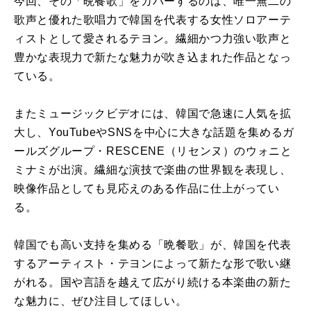
今回、その「晩餐歌」をカバーするのは、唯一無二の
歌声と優れた歌唱力で韓国を代表する女性ソロアーテ
ィストとして愛されるテヨン。繊細かつ力強い歌声と
豊かな表現力で新たな魅力が吹き込まれた作品となっ
ている。
またミュージックビデオには、韓国で急速に人気を拡
大し、YouTubeやSNSを中心に大きな話題を集めるガ
ールズグループ・RESCENE（リセンヌ）のウォニと
ミナミが出演。繊細な演技で楽曲の世界観を表現し、
映像作品としても見応えのある作品に仕上がってい
る。
韓国でも高い支持を集める「晩餐歌」が、韓国を代表
するアーティスト・テヨンによって新たな形で歌い継
がれる。国や言語を越えて広がり続ける本楽曲の新た
な魅力に、ぜひ注目してほしい。