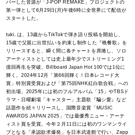
バーした音源が「J-POP REMAKE」プロジェクトの
第一弾として6月29日(月)午後6時に全世界にて配信が
スタートした。
tuki. は、13歳からTikTokで弾き語り投稿を開始し、
15歳で父親に出世払いを約束し制作した『晩餐歌』を
リリースすると、瞬く間に各チャートを席捲し、ソロ
アーティストとしては史上最年少でストリーミング1
億回再生を突破、Billboard Japan Hot 100では1位に
輝く。2024年12月「第66回輝く！日本レコード大
賞」特別賞受賞および「第75回NHK紅白歌合戦」への
初出場。2025年には初のフルアルバム「15」やTBSド
ラマ・日曜劇場「キャスター」主題歌『騙シ愛』など
話題作を続々リリースし、国際音楽賞「MUSIC
AWARDS JAPAN 2025」では最優秀ニュー・アーテ
ィスト賞を受賞。今年２月11日には初のワンマンライ
ブとなる「承認欲求爆発」を日本武道館で行い、Zepp