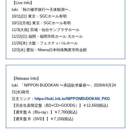
【Live Info】
tuki.「秋の修学旅⾏〜天体観測〜」
10/11(日) 東京・SGCホール有明
10/12(月祝) 東京・SGCホール有明
11/3(火祝) 宮城・仙台サンプラザホール
11/22(日) 福岡・福岡市民ホール 大ホール
11/26(木) 大阪・フェスティバルホール
12/2(水) 愛知・Niterra日本特殊陶業市民会館
【Release Info】
tuki. 「NIPPON BUDOKAN 〜承認欲求爆発〜」2026年6月24
日(水)発売
注文リンク：
https://tuki.lnk.to/NIPPONBUDOKAN_PKG
【完全生産限定盤（BD+CD+GOODS）】￥12,650(税込)
【通常盤 A（Blu-ray）】￥7,700(税込)
【通常盤 B（DVD】】￥7,150(税込)