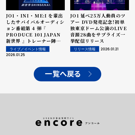
JO1 ・ INI ・ ME:I を輩出
JO1 延べ25万人動員のツ
したサバイバルオーディシ
アー DVD発売記念！初単
ョン番組第 4 弾 『
独東京ドーム公演のLIVE
PRODUCE 101 JAPAN
音源28曲をサプライズ一
新世界 』 トレーナー陣を
挙配信リリース
解禁 仲宗根梨乃、 Kevin
2026.01.21
ライブ／イベント情報
リリース情報
Woo 、 KAITA の参加が
2026.01.25
決定！
一覧へ戻る