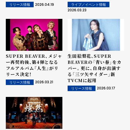
ーゴーゴー 〜」の開催が決
2026.04.19
ライブ／イベント情報
リリース情報
定！！
2026.03.23
SUPER BEAVER、メジャ
生田絵梨花、SUPER
ー再契約後、第4弾となる
BEAVERの「青い春」をカ
フルアルバム『人生』がリ
バー。更に、自身が出演す
リース決定！
る「三ツ矢サイダー」新
TVCMに起用
2026.03.21
リリース情報
2026.03.17
リリース情報