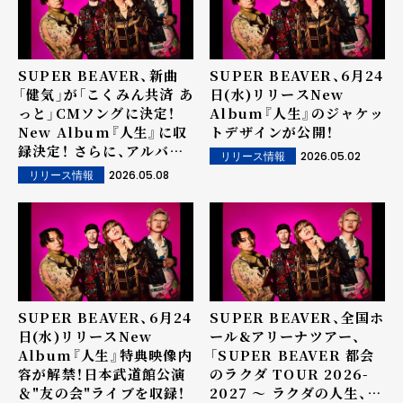
SUPER BEAVER、新曲
SUPER BEAVER、6月24
「健気」が「こくみん共済 あ
日(水)リリースNew
っと」CMソングに決定！
Album『人生』のジャケッ
New Album『人生』に収
トデザインが公開！
録決定！ さらに、アルバム
2026.05.02
リリース情報
曲順が一部解禁！
2026.05.08
リリース情報
SUPER BEAVER、6月24
SUPER BEAVER、全国ホ
日(水)リリースNew
ール&アリーナツアー、
Album『人生』特典映像内
「SUPER BEAVER 都会
容が解禁！日本武道館公演
のラクダ TOUR 2026-
＆"友の会"ライブを収録！
2027 〜 ラクダの人生、ゴ