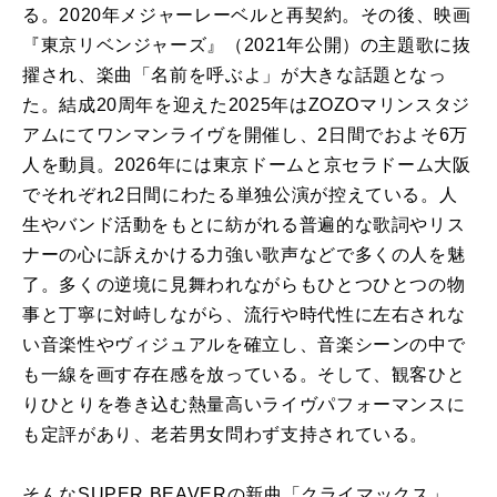
る。2020年メジャーレーベルと再契約。その後、映画
『東京リベンジャーズ』（2021年公開）の主題歌に抜
擢され、楽曲「名前を呼ぶよ」が大きな話題となっ
た。結成20周年を迎えた2025年はZOZOマリンスタジ
アムにてワンマンライヴを開催し、2日間でおよそ6万
人を動員。2026年には東京ドームと京セラドーム大阪
でそれぞれ2日間にわたる単独公演が控えている。人
生やバンド活動をもとに紡がれる普遍的な歌詞やリス
ナーの心に訴えかける力強い歌声などで多くの人を魅
了。多くの逆境に見舞われながらもひとつひとつの物
事と丁寧に対峙しながら、流行や時代性に左右されな
い音楽性やヴィジュアルを確立し、音楽シーンの中で
も一線を画す存在感を放っている。そして、観客ひと
りひとりを巻き込む熱量高いライヴパフォーマンスに
も定評があり、老若男女問わず支持されている。
そんなSUPER BEAVERの新曲「クライマックス」