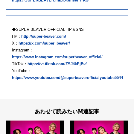
https://SUPERBEAVER.lnk.to/Jinsei_PKG
◆SUPER BEAVER OFFICIAL HP＆SNS
HP：
http://super-beaver.com/
X：
https://x.com/super_beaver/
Instagram：
https://www.instagram.com/superbeaver_official/
TikTok：
https://vt.tiktok.com/ZSJ4kPjBv/
YouTube：
https://www.youtube.com/@superbeaverofficialyoutube5544
あわせて読みたい関連記事