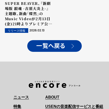
SUPER BEAVER、『新劇
場版 銀魂 -吉原大炎上-』
主題歌、新曲「燦然」の
Music Videoが2月13日
(金)21時よりプレミア公開
決定！
2026.02.13
リリース情報
一覧へ戻る
ニュース
ABOUT
特集
USENの音楽配信サービスと番組