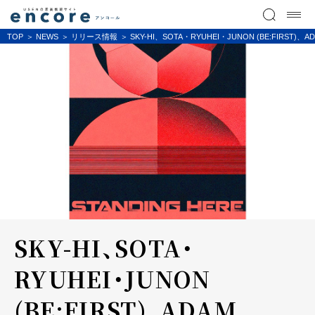
TOP
NEWS
リリース情報
SKY-HI、SOTA・RYUHEI・JUNON (BE:FIRST
SKY-HI、SOTA・
RYUHEI・JUNON
(BE:FIRST)、ADAM