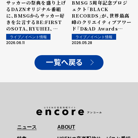
サッカーの祭典を盛り上げ
BMSG 5周年記念プロジ
るDAZNオリジナル番組
ェクト「BLACK
に、BMSGからサッカー好
RECORDS」が、世界最高
きを公言するBE:FIRST
峰のクリエイティブアワー
のSOTA、RYUHEI、
ド『D&AD Awards
JUNON、STARGLOWの
2026』にて「Wood
ライブ／イベント情報
ライブ／イベント情報
ADAMが出演決定
Pencil」を受賞
2026.06.11
2026.05.28
一覧へ戻る
ニュース
ABOUT