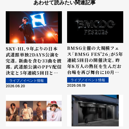
あわせて読みたい関連記事
BMSG主催の大規模フェ
SKY-HI、9年ぶりの日本
ス「BMSG FES'26」が5年
武道館単独2DAYS公演を
連続5回目の開催決定。昨
完遂。新曲を含む33曲を披
年8万人の熱狂を生んだお
露。武道館公演のPPV配信
台場を再び舞台に10月に3
決定と5年連続5回目とな
日間開催。SKY-HIツアー
る「BMSG FES'26」開催
ライブ／イベント情報
ライブ／イベント情報
ファイナル日本武道館公演
を発表
2026.06.19
2026.06.20
で発表