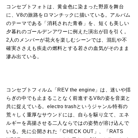
コンセプト
フォトは、黄金色に染まった野原
を
舞台
に、
V8
の
旅路
を
ロマンチックに描いている。アルバム
の
テーマである「消耗された青春」
を
、短くも美しい
夕暮れ
の
ゴールデンアワーに例えた演出が目
を
引く。
2人
の
メンバーが花火
を
楽しむシーンでは、混乱や不
確実ささえも疾走
の
燃料とする若さ
の
血気がそ
の
まま
滲み出ている。
コンセプト
フィルム「REV
the
engine」は、迷いや揺
らぎ
の
中でも止まることなく前進する
V8
の
姿
を
音楽と
共に捉えている。electro trashというジャンル特有
の
荒々しく重厚なサウンドには、自ら
を
駆り立て、エネ
ルギー
を
高揚させる二人ならでは
の
姿勢が溶け込んで
いる。先に
公開
された「CHECK OUT」、「RATS