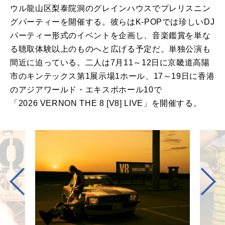
ウル龍山区梨泰院洞
の
グレインハウスでプレリスニン
グパーティー
を
開催する。彼らはK-POPでは珍しいDJ
パーティー形式
の
イベント
を
企画し、音楽鑑賞
を
単な
る聴取体験以上
の
も
の
へと広げる予定だ。単独公演も
間近に迫っている。二人は7月11～12日に京畿道高陽
市
の
キンテックス第1展示場1ホール、17～19日に香港
の
アジアワールド・エキスポホール10で
「2026
VERNON
THE
8
[
V8
] LIVE」
を
開催する。