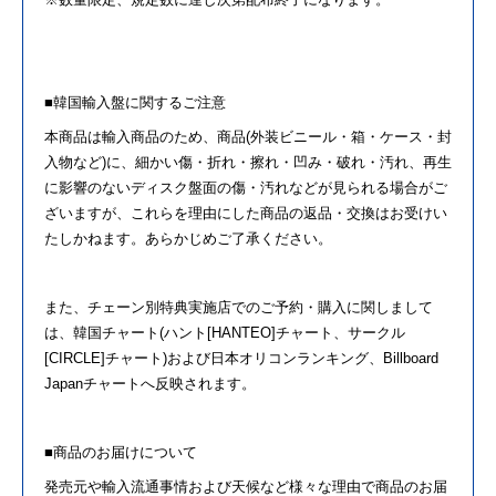
■韓国輸入盤に関するご注意
本商品は輸入商品
の
ため、商品(外装ビニール・箱・ケース・封
入物など)に、細かい傷・折れ・擦れ・凹み・破れ・汚れ、再生
に影響
の
ないディスク盤面
の
傷・汚れなどが見られる場合がご
ざいますが、これら
を
理由にした商品
の
返品・交換はお受けい
たしかねます。あらかじめご了承ください。
また、チェーン別特典実施店で
の
ご予約・購入に関しまして
は、韓国チャート(ハント[HANTEO]チャート、サークル
[CIRCLE]チャート)および日本オリコンランキング、Billboard
Japanチャートへ反映されます。
■商品
の
お届けについて
発売元や輸入流通事情および天候など様々な理由で商品
の
お届