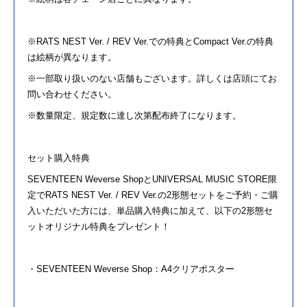
※RATS NEST Ver. / REV Ver.で
の
特典とCompact Ver.
の
特典
は絵柄が異なります。
※一部取り扱い
の
ない店舗もございます。詳しくは店頭にてお
問い合わせください。
※数量限定、規定数に達し次第配布終了になります。
セット購入特典
SEVENTEEN
Weverse ShopとUNIVERSAL MUSIC STORE限
定でRATS NEST Ver. / REV Ver.
の
2形態セット
を
ご予約・ご購
入いただいた方には、単品購入特典に加えて、以下
の
2形態セ
ットオリジナル特典
を
プレゼント！
・
SEVENTEEN
Weverse Shop：A4クリアポスター