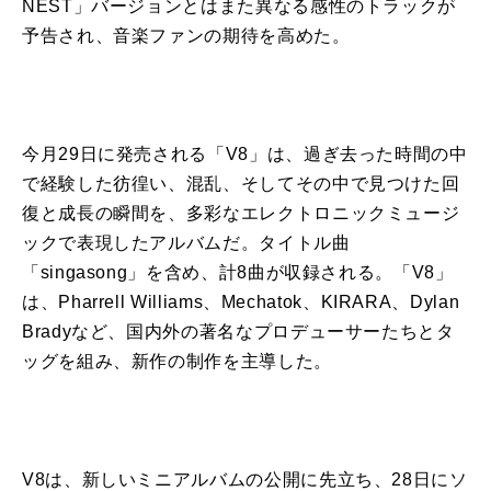
NEST」バージョンとはまた異なる感性
の
トラックが
予告され、音楽ファン
の
期待
を
高めた。
今月29日に発売される「
V8
」は、過ぎ去った時間
の
中
で経験した彷徨い、混乱、そしてそ
の
中で見つけた回
復と成長
の
瞬間
を
、多彩なエレクトロニックミュージ
ックで表現したアルバムだ。タイトル曲
「singasong」
を
含め、計
8
曲が収録される。「
V8
」
は、Pharrell Williams、Mechatok、KIRARA、Dylan
Bradyなど、国内外
の
著名なプロデューサーたちとタ
ッグ
を
組み、
新
作
の
制作
を
主導した。
V8
は、
新
しいミニアルバム
の
公開
に先立ち、28日にソ