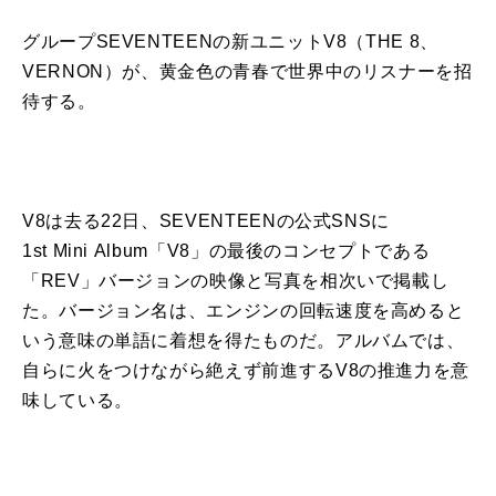
グループ
SEVENTEEN
の
新
ユニット
V8
（
THE
8
、
VERNON
）が、黄金色
の
青春で世界中
の
リスナー
を
招
待する。
V8
は去る22日、
SEVENTEEN
の
公式SNSに
1st
Mini
Album
「
V8
」
の
最後
の
コンセプト
である
「REV」バージョン
の
映像と写真
を
相次いで掲載し
た。バージョン名は、エンジン
の
回転速度
を
高めると
いう意味
の
単語に着想
を
得たも
の
だ。アルバムでは、
自らに火
を
つけながら絶えず前進する
V8
の
推進力
を
意
味している。