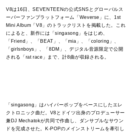
V8
は16日、SEVENTEENの公式SNSとグローバルス
ーパーファンプラットフォーム「Weverse」に、1st
Mini Album「
V8
」のトラックリストを掲載した。これ
によると、新作には「
singasong
」をはじめ、
「Friend」、「BEAT」、「mia」、「coloring」、
「girlsnboys」、「8DM」、デジタル音源限定で公開
される「rat race」まで、計8
曲
が収録される。
「
singasong
」はハイパーポップをベースにしたエレ
クトロニック
曲
だ。
V8
とドイツ出身のプロデューサー
兼DJ Mechatokが共同で作
曲
し、ダンサブルなサウン
ドを完成させた。K-POPのメインストリームを牽引し