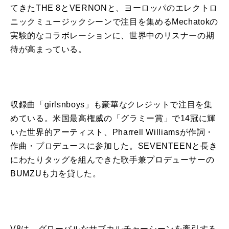
てきたTHE 8とVERNONと、ヨーロッパのエレクトロ
ニックミュージックシーンで注目を集めるMechatokの
実験的なコラボレーションに、世界中のリスナーの期
待が高まっている。
収録
曲
「girlsnboys」も豪華なクレジットで注目を集
めている。米国最高権威の「グラミー賞」で14冠に輝
いた世界的アーティスト、Pharrell Williamsが作詞・
作
曲
・プロデュースに参加した。SEVENTEENと長き
にわたりタッグを組んできた歌手兼プロデューサーの
BUMZUも力を貸した。
V8
は、グローバルなサブカルチャーシーンを牽引する