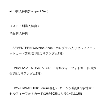
■CD購入特典(Compact Ver.)
＜ストア別購入特典＞
単品購入特典
・
SEVENTEEN
Weverse Shop：ホログラム入りセルフィー
フ
ォト
カード(1枚/全3種よりランダム1種)
・UNIVERSAL MUSIC STORE：セルフィー
フォト
カード(1枚/
全3種よりランダム1種)
・HMV(HMV&BOOKS online含む)・ローソン店頭Loppi端末：
セルフィー
フォト
カード(1枚/全2種よりランダム1種)