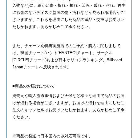
入物など)に、細かい傷・折れ・擦れ・凹み・破れ・汚れ、再生
に影響
の
ないディスク盤面
の
傷・汚れなどが見られる場合がご
ざいますが、これら
を
理由にした商品
の
返品・交換はお受けい
たしかねます。あらかじめご了承ください。
また、チェーン別特典実施店で
の
ご予約・購入に関しまして
は、韓国チャート(ハント[HANTEO]チャート、サークル
[CIRCLE]チャート)および日本オリコンランキング、Billboard
Japanチャートへ反映されます。
■商品
の
お届けについて
発売元や輸入流通事情および天候など様々な理由で商品
の
お届
けが遅れる場合がございますが、お届け
の
遅れ
を
理由にしたご
注文
の
キャンセルはお受けいたしかねます。あらかじめご了承
ください。
※商品
の
発送は日本国内
の
み対応可能です。