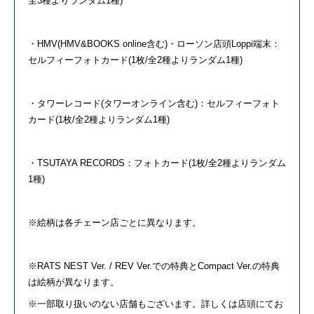
全3種よりランダム1種)
・HMV(HMV&BOOKS online含む)・ローソン店頭Loppi端末：
セルフィー
フォト
カード(1枚/全2種よりランダム1種)
・タワーレコード(タワーオンライン含む)：セルフィー
フォト
カード(1枚/全2種よりランダム1種)
・TSUTAYA RECORDS：
フォト
カード(1枚/全2種よりランダム
1種)
※絵柄は各チェーン店ごとに異なります。
※RATS NEST Ver. / REV Ver.で
の
特典とCompact Ver.
の
特典
は絵柄が異なります。
※一部取り扱い
の
ない店舗もございます。詳しくは店頭にてお