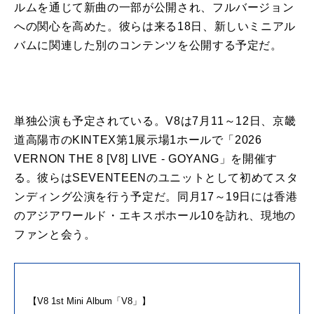
ルムを通じて新
曲
の一部が公開され、フルバージョン
への関心を高めた。彼らは来る18日、新しいミニ
アル
バム
に関連した別のコンテンツを公開する予定だ。
単独公演も予定されている。
V8
は7月11～12日、京畿
道高陽市のKINTEX第1展示場1ホールで「2026
VERNON THE 8 [
V8
] LIVE - GOYANG」を開催す
る。彼らはSEVENTEENのユニットとして初めてスタ
ンディング公演を行う予定だ。同月17～19日には香港
のアジアワールド・エキスポホール10を訪れ、現地の
ファンと会う。
【
V8
1st
Mini
Album
「
V8
」】