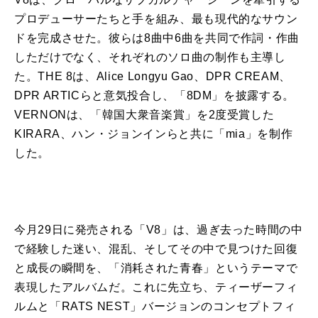
プロデューサーたちと手を組み、最も現代的なサウン
ドを完成させた。彼らは8
曲
中6
曲
を共同で作詞・作
曲
しただけでなく、それぞれのソロ
曲
の制作も主導し
た。THE 8は、Alice Longyu Gao、DPR CREAM、
DPR ARTICらと意気投合し、「8DM」を披露する。
VERNONは、「韓国大衆音楽賞」を2度受賞した
KIRARA、ハン・ジョンインらと共に「mia」を制作
した。
今月29日に発売される「
V8
」は、過ぎ去った時間の中
で経験した迷い、混乱、そしてその中で見つけた回復
と成長の瞬間を、「消耗された青春」というテーマで
表現した
アルバム
だ。これに先立ち、ティーザーフィ
ルムと「RATS NEST」バージョンのコンセプトフィ