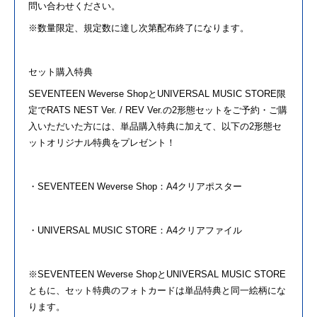
問い合わせください。
※数量限定、規定数に達し次第配布終了になります。
セット購入特典
SEVENTEEN
Weverse ShopとUNIVERSAL MUSIC STORE限
定でRATS NEST Ver. / REV Ver.
の
2形態セット
を
ご予約・ご購
入いただいた方には、単品購入特典に加えて、以下
の
2形態セ
ットオリジナル特典
を
プレゼント！
・
SEVENTEEN
Weverse Shop：A4クリアポスター
・UNIVERSAL MUSIC STORE：A4クリアファイル
※
SEVENTEEN
Weverse ShopとUNIVERSAL MUSIC STORE
ともに、セット特典
の
フォト
カードは単品特典と同一絵柄にな
ります。