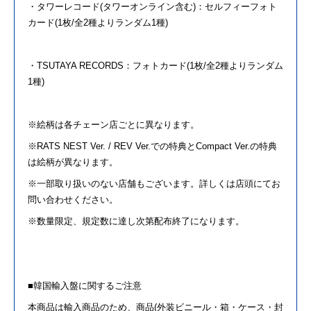
・タワーレコード(タワーオンライン含む)：セルフィー
フォト
カード(1枚/全2種よりランダム1種)
・TSUTAYA RECORDS：
フォト
カード(1枚/全2種よりランダム
1種)
※絵柄は各チェーン店ごとに異なります。
※RATS NEST Ver. / REV Ver.で
の
特典とCompact Ver.
の
特典
は絵柄が異なります。
※一部取り扱い
の
ない店舗もございます。詳しくは店頭にてお
問い合わせください。
※数量限定、規定数に達し次第配布終了になります。
■韓国輸入盤に関するご注意
本商品は輸入商品
の
ため、商品(外装ビニール・箱・ケース・封