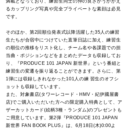
満載となっており、練習生同士の仲の良さがうかがえ
るカップリング写真や完全プライベートな素顔は必見
です。
そのほか、第2回順位発表式以降活躍した35人の練習
生たちが合宿中につけていた直筆日誌に加え、練習生
の順位の推移をリスト化し、チーム名や各課題での担
当曲・ポジションなどをまとめたデータも収録してお
り、『PRODUCE 101 JAPAN 新世界』という番組と
練習生の変遷を振り返ることができます。さらに、第
1弾には収録しきれなかった101人の練 習生のオフシ
ョットも収録しています。
また、対象書店(タワーレコード・HMV・紀伊國屋書
店)でご購入いただいた方への限定購入特典として、ア
ザーカットカード(絵柄3種・ランダム)のプレゼントも
ご用意しています。第2弾『PRODUCE 101 JAPAN
新世界 FAN BOOK PLUS』は、6月18日(木)0:00よ