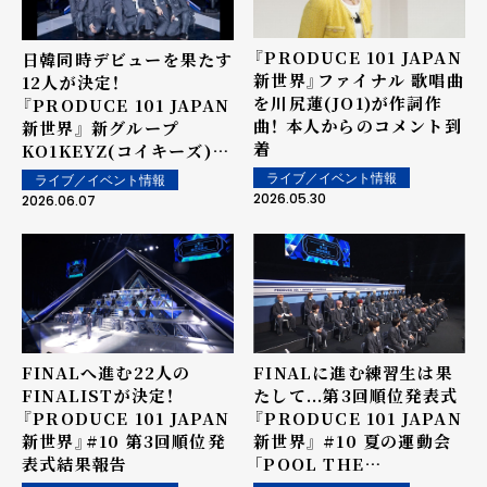
『PRODUCE 101 JAPAN
日韓同時デビューを果たす
新世界』ファイナル 歌唱曲
12人が決定！
を川尻蓮(JO1)が作詞作
『PRODUCE 101 JAPAN
曲！ 本人からのコメント到
新世界』 新グループ
着
KO1KEYZ(コイキーズ)が
誕生！ ＜オフィシャルレポ
ライブ／イベント情報
ライブ／イベント情報
ート＞
2026.05.30
2026.06.07
FINALに進む練習生は果
FINALへ進む22人の
たして...第3回順位発表式
FINALISTが決定！
『PRODUCE 101 JAPAN
『PRODUCE 101 JAPAN
新世界』 #10 夏の運動会
新世界』#10 第3回順位発
「POOL THE
表式結果報告
SHINSEKAI」でテーマソ