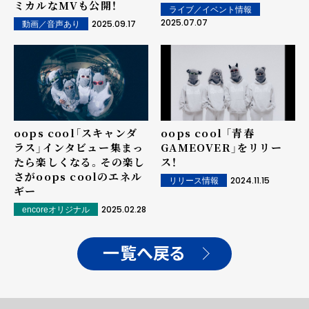
ミカルなMVも公開！
ライブ／イベント情報
2025.07.07
2025.09.17
動画／音声あり
oops cool「スキャンダ
oops cool 「青春
ラス」インタビュー――集まっ
GAMEOVER」をリリー
たら楽しくなる。その楽し
ス！
さがoops coolのエネル
2024.11.15
リリース情報
ギー
2025.02.28
encoreオリジナル
一覧へ戻る