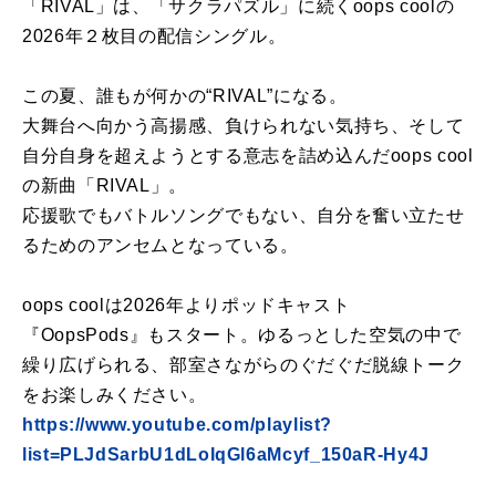
「RIVAL」は、「サクラパズル」に続くoops coolの
2026年２枚目の配信シングル。
この夏、誰もが何かの“RIVAL”になる。
大舞台へ向かう高揚感、負けられない気持ち、そして
自分自身を超えようとする意志を詰め込んだoops cool
の新曲「RIVAL」。
応援歌でもバトルソングでもない、自分を奮い立たせ
るためのアンセムとなっている。
oops coolは2026年よりポッドキャスト
『OopsPods』もスタート。ゆるっとした空気の中で
繰り広げられる、部室さながらのぐだぐだ脱線トーク
をお楽しみください。
https://www.youtube.com/playlist?
list=PLJdSarbU1dLoIqGl6aMcyf_150aR-Hy4J