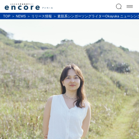
TOP
NEWS
リリース情報
素肌系シンガーソングライターOkayuka ニューシングル「C