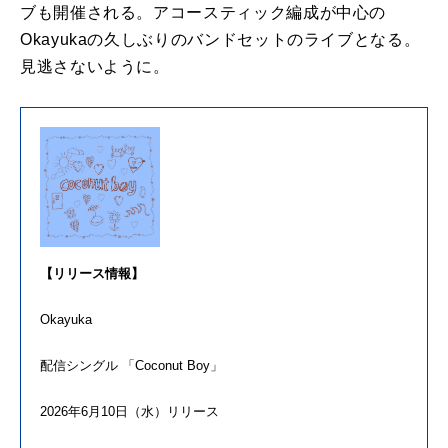
ブ
も
開催される。
アコースティック編成が中心
の
Okayuka
の
久しぶり
の
バンド
セット
の
ライブとなる。
見逃さないように。
【
リリース
情報】
Okayuka
配信
シングル
「
Coconut
Boy
」
2026年6月10日（水）
リリース