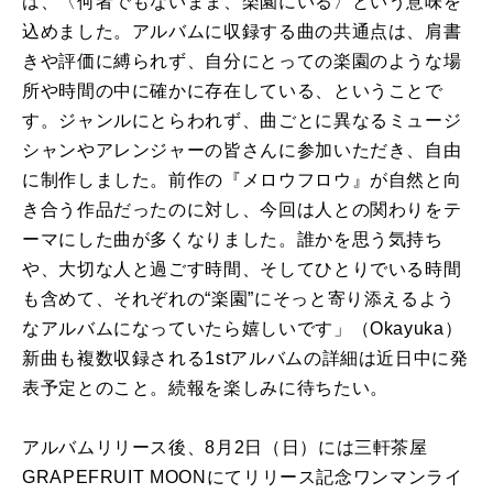
は、〈
何者で
も
ないまま、楽園にいる〉という意味を
込めました。
アルバム
に収録する曲
の
共通点は、肩書
きや評価に縛られず、
自分にとって
の
楽園
の
ような場
所や時間
の
中に確かに存在している
、ということで
す。ジャンルにとらわれず、
曲ごとに異なるミュージ
シャンやアレンジャー
の
皆さんに参加いた
だき、自由
に制作しました。前作
の
『メロウフロウ』
が自然と向
き合う作品だった
の
に対し、
今回は人と
の
関わりをテ
ーマにした曲が多くなりました。
誰かを思う気持ち
や、大切な人と過ごす時間、
そしてひとりでいる時間
も
含めて、それぞれ
の
“楽園”
にそっと寄り添えるよう
な
アルバム
になっていたら嬉しいです」（
Okayuka
）
新曲
も
複数収録される
1st
アルバム
の
詳細は近日中に発
表予定と
の
こと。続報を楽しみに待ちたい。
アルバム
リリース
後、8月2日（日）
には三軒茶屋
GRAPEFRUIT MOONにて
リリース
記念ワンマンライ