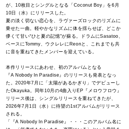
が、10枚目と
シングル
となる「
Coconut
Boy
」を6月
10日（水）に
リリース
した。
夏
の
淡く切ない恋心を、ラヴァーズロック
の
リズムに
乗せた一曲。
軽やかなリズムに体を揺らせば、どこか
儚くて甘い“
ひと夏
の
記憶”が蘇る。ドラムにSasatoo、
ベースにTommy、ウクレレにReonと、
これまで
も
共
に音を重ねてきたメンバーを迎えている。
本作
リリース
にあわせ、初
の
アルバム
となる
『A
Nobody
In
Paradise
』
の
リリース
も
発表となっ
た。
2020年7月に「太陽があるかぎり」
でデビューし
た
Okayuka
。同年10月
の
4曲入りEP『
メロウフロウ』
リリース
後は、
シングル
リリース
を重ねてきたが、
2026年7月1日（水）
に
待望
の
1st
アルバム
が
リリース
される。
「『A
Nobody
In
Paradise
』・・・こ
の
アルバム
名に