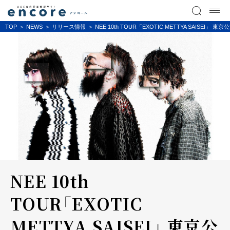
TOP
NEWS
リリース情報
NEE 10th TOUR「EXOTIC METTYA SAISE
NEE 10th
TOUR「EXOTIC
METTYA SAISEI」 東京公