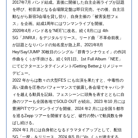
2017年7月 バンド結成。直後に開催した自主企画ライブが話題
を呼び、初音源となる会場限定盤は即日完売。その後、自主活
動ながら新宿3会場を貸し切り、自身主催の「被害妄想フェ
ス」を企画。結成1周年にはワンマンライブを開催。
2020年4月 バンド名を“NEE”に改名。続く8月には 4th
SG「JINRUI」をデジタルリリース。リード曲「不革命前夜」
が話題となりバンドの知名度が急上昇。2021年8月
Hey!Say!JUMP 30枚目のシングル「群青ランナウェイ」の作詞
作曲をくぅが手掛ける。続く9月1日、1st Full Album「NEE」
にてビクターエンタテインメント/Getting Betterよりメジャー
デビュー。
2022 年からは数々の大型FES にも出演を果たすと、中毒性の
高い楽曲を圧巻のパフォーマンスで披露し各会場でキャパシテ
ィを越える動員を記録。フェスシーンに頭角を表すとともに自
身のツアーも全国各地でSOLD OUT が続出。2023 年10 月には
豊洲PITでワンマンライブを開催、2024 年2 月には全国５都市
を巡るZepp ツアーを開催するなど、破竹の勢いで動員数を伸
ばし続ける。
2024 年1 月には自身初となるドラマタイアップとして、配信
SG「一揆」をリリース。2024 年5 月にVo. くぅが逝去する