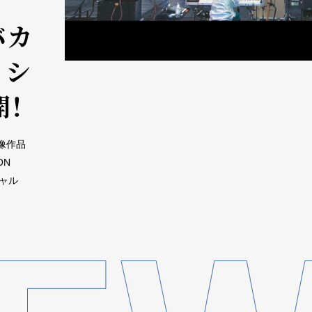
バカ
ィシ
開！
映像作品
ON
ャル