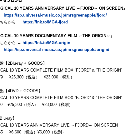
GICAL 10 YEARS ANNIVERSARY LIVE ～FJORD～ ON SCREEN』
ト
https://sp.universal-music.co.jp/mrsgreenapple/fjord/
ちらから →
https://lnk.to/MGA-fjord
GICAL 10 YEARS DOCUMENTARY FILM ～THE ORIGIN～』
ちらから →
https://lnk.to/MGA-origin
ト
https://sp.universal-music.co.jp/mrsgreenapple/origin/
2Blu-ray + GOODS】
CAL 10 YEARS COMPLETE FILM BOX “FJORD” & “THE ORIGIN”
079 ¥25,300（税込） ¥23,000（税別）
【4DVD + GOODS】
CAL 10 YEARS COMPLETE FILM BOX “FJORD” & “THE ORIGIN”
110 ¥25,300（税込） ¥23,000（税別）
u-ray】
CAL 10 YEARS ANNIVERSARY LIVE ～FJORD～ ON SCREEN
155 ¥6,600（税込）¥6,000（税別）