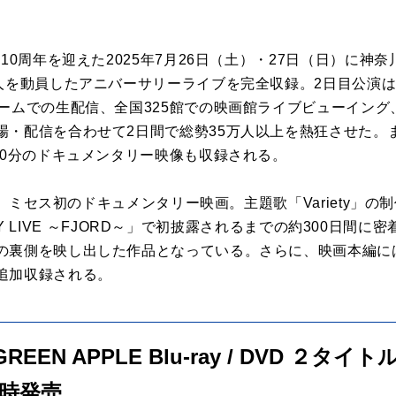
ー10周年を迎えた2025年7月26日（土）・27日（日）に神
万人を動員したアニバーサリーライブを完全収録。2日目公演は
ームでの生配信、全国325館での映画館ライブビューイング
場・配信を合わせて2日間で総勢35万人以上を熱狂させた。
60分のドキュメンタリー映像も収録される。
は、ミセス初のドキュメンタリー映画。主題歌「Variety」の制作
RSARY LIVE ～FJORD～」で初披露されるまでの約300日
の裏側を映し出した作品となっている。さらに、映画本編に
追加収録される。
 GREEN APPLE Blu-ray / DVD ２タイ
同時発売