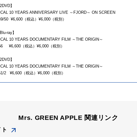
2DVD】
CAL 10 YEARS ANNIVERSARY LIVE ～FJORD～ ON SCREEN
349/50 ¥6,600（税込）¥6,000（税別）
u-ray】
CAL 10 YEARS DOCUMENTARY FILM ～THE ORIGIN～
156 ¥6,600（税込）¥6,000（税別）
2DVD】
CAL 10 YEARS DOCUMENTARY FILM ～THE ORIGIN～
351/2 ¥6,600（税込）¥6,000（税別）
Mrs. GREEN APPLE 関連リンク
イト