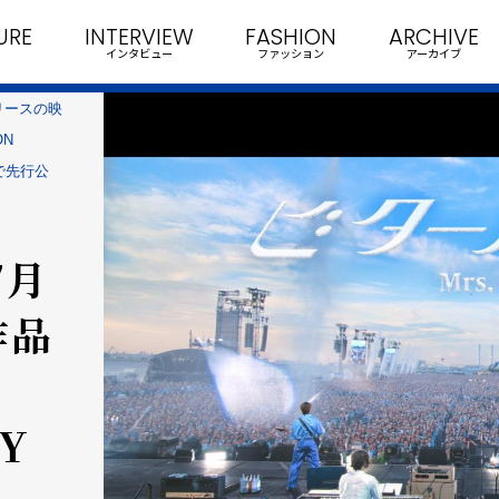
URE
INTERVIEW
FASHION
ARCHIVE
インタビュー
ファッション
アーカイブ
)リリースの映
ON
で先行公
7月
作品
RY