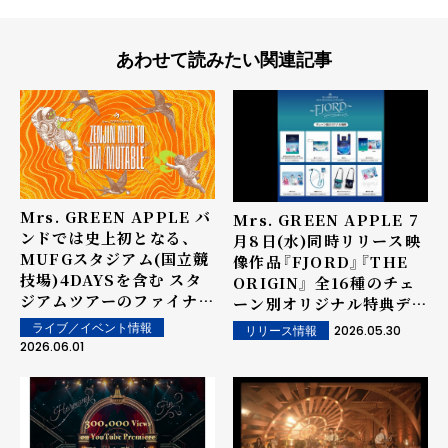
あわせて読みたい関連記事
Mrs. GREEN APPLE バ
Mrs. GREEN APPLE 7
ンドでは史上初となる、
月8日(水)同時リリース映
MUFGスタジアム(国立競
像作品『FJORD』『THE
技場)4DAYSを含む スタ
ORIGIN』 全16種のチェ
ジアムツアーのファイナ
ーン別オリジナル特典デザ
ル、7月5日(日)の公演を
インを公開！
ライブ／イベント情報
2026.05.30
リリース情報
全国300館以上の映画館で
2026.06.01
のライブビューイングと
各配信プラットフォームで
の生配信が決定！