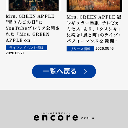
Mrs. GREEN APPLE
Mrs. GREEN APPLE 冠
"青りんごの日"に
レギュラー番組「テレビx
YouTubeプレミア公開さ
ミセス」より、 「クスシキ」
れた 『Mrs. GREEN
に続き「風と町」のライブ・
APPLE on
パフォーマンスを 期間限
"Harmony"』が、 同時視
定で特別公開！
ライブ／イベント情報
2026.05.16
リリース情報
聴者数30万人超を記録！
2026.05.21
一覧へ戻る