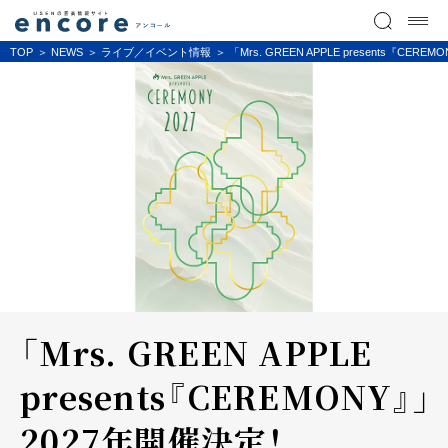
TOP
NEWS
ライブ／イベント情報
「Mrs. GREEN APPLE presents『
「Mrs. GREEN APPLE
presents『CEREMONY』」
2027年開催決定！