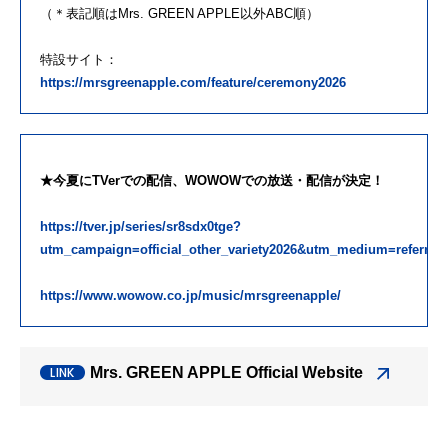
（＊表記順はMrs. GREEN APPLE以外ABC順）
特設サイト：
https://mrsgreenapple.com/feature/ceremony2026
★今夏にTVerでの配信、WOWOWでの放送・配信が決定！
https://tver.jp/series/sr8sdx0tge?
utm_campaign=official_other_variety2026&utm_medium=referral
https://www.wowow.co.jp/music/mrsgreenapple/
Mrs. GREEN APPLE Official Website