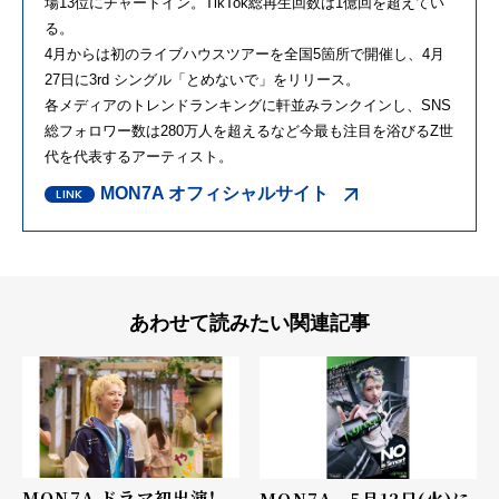
場13位にチャートイン。TikTok総再生回数は1億回を超えてい
る。
4月からは初のライブハウスツアーを全国5箇所で開催し、4月
27日に3rd シングル「とめないで」をリリース。
各メディアのトレンドランキングに軒並みランクインし、SNS
総フォロワー数は280万人を超えるなど今最も注目を浴びるZ世
代を代表するアーティスト。
MON7A オフィシャルサイト
あわせて読みたい関連記事
MON7A ドラマ初出演！
MON7A 5月12日(火)に