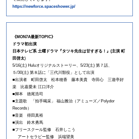
https://newforce.spaceshower.jp/
《MON7A最新TOPIC》
ドラマ初出演
日本テレビ系 土曜ドラマ『タツキ先生は甘すぎる！』(主演 町
田啓太
)
5/16(土) Huluオリジナルストーリー、5/23(土) 第７話、
５/30(土) 第８話に「三代川類役」として出演
■出演者 町田啓太 松本穂香 藤本美貴 寺田心 三遊亭好
楽 比嘉愛未 江口洋介
■脚本 徳尾浩司
■主題歌 「拍手喝采」 福山雅治（アミューズ／Polydor
Records）
■音楽 得田真裕
■演出 鈴木勇馬
■フリースクール監修 石井しこう
アートセラピー監修 浜端望美