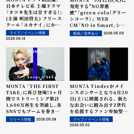
日本テレビ系 土曜ドラマ
発売する"NO罪悪
『タツキ先生は甘すぎる！』
感"『green cola（グリー
(主演 町田啓太) フリース
ンコーラ）』 WEB
クール『ユカナイ』にかつ
CM「NO is Smart」シリ
て通っていたOBの三代川
ーズに出演！
2026.05.09
ライブ／イベント情報
動画／音声あり
類役として 5月16日(土)
2026.05.14
よりゲスト出演決定！
MON7A 「THE FIRST
MON7A Tinderがメイ
TAKE」に再び登場！3ヶ月
ンスポンサーとなり6月20
間でストリーミング累計
日(土）に開催される、 新た
1,600万再生を突破し、各
な出会いに踏み出すZ世代
SNSでもブームを巻き起
を応援するファン参加型イ
こしたインディーデビュー
ベント 「MATCH FES
2026.05.08
ライブ／イベント情報
リリース情報
曲「おやすみTaxi」を一発
2026」に出演決定！ ブラ
2026.05.02
撮りでパフォーマンス！
ンドムービー/ヴィジュア