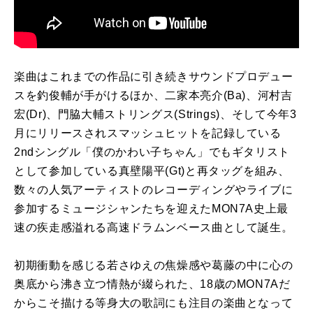
楽曲はこれまでの作品に引き続きサウンドプロデュー
スを釣俊輔が手がけるほか、二家本亮介(Ba)、河村吉
宏(Dr)、門脇大輔ストリングス(Strings)、そして今年3
月にリリースされスマッシュヒットを記録している
2ndシングル「僕のかわい子ちゃん」でもギタリスト
として参加している真壁陽平(Gt)と再タッグを組み、
数々の人気アーティストのレコーディングやライブに
参加するミュージシャンたちを迎えたMON7A史上最
速の疾走感溢れる高速ドラムンベース曲として誕生。
初期衝動を感じる若さゆえの焦燥感や葛藤の中に心の
奥底から沸き立つ情熱が綴られた、18歳のMON7Aだ
からこそ描ける等身大の歌詞にも注目の楽曲となって