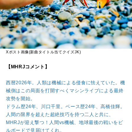
Xポスト画像(新曲タイトル当てクイズJK)
【MHRJコメント】
西暦2026年。人類は機械による侵食に怯えていた。機
械側はこの局面を打開すべくマシンライブによる最終
攻勢を開始。
ドラム歴24年、川口千里。ベース歴24年、高橋佳輝。
人間の限界を超えた超絶技巧を持つ二人と共に、
MHRJが迎え撃つ！人間vs機械、地球最後の戦いをビ
ルボードで見届けてくれ。