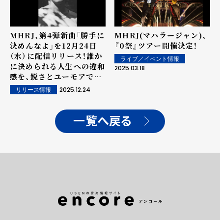
MHRJ、第4弾新曲「勝手に
MHRJ(マハラージャン)、
決めんなよ」を12月24日
『0祭』ツアー開催決定！
（水）に配信リリース！誰か
ライブ／イベント情報
に決められる人生への違和
2025.03.18
感を、鋭さとユーモアで撃
ち抜くアップチューン。
2025.12.24
リリース情報
一覧へ戻る