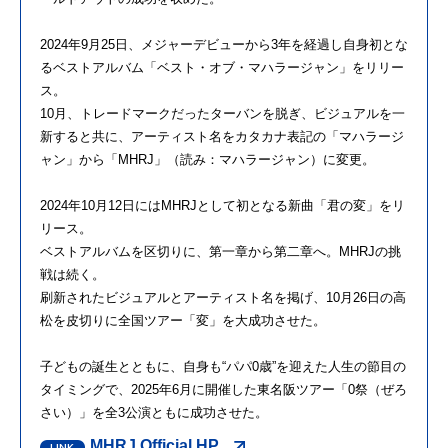
2024年9月25日、メジャーデビューから3年を経過し自身初とな
るベストアルバム「ベスト・オブ・マハラージャン」をリリー
ス。
10月、トレードマークだったターバンを脱ぎ、ビジュアルを一
新すると共に、アーティスト名をカタカナ表記の「マハラージ
ャン」から「MHRJ」（読み：マハラージャン）に変更。
2024年10月12日にはMHRJとして初となる新曲「君の変」をリ
リース。
ベストアルバムを区切りに、第一章から第二章へ。MHRJの挑
戦は続く。
刷新されたビジュアルとアーティスト名を掲げ、10月26日の高
松を皮切りに全国ツアー「変」を大成功させた。
子どもの誕生とともに、自身も“パパ0歳”を迎えた人生の節目の
タイミングで、2025年6月に開催した東名阪ツアー「0祭（ぜろ
さい）」を全3公演ともに成功させた。
MHRJ Official HP