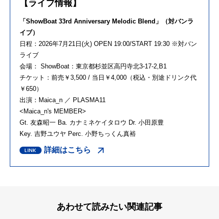
【ライブ情報】
「ShowBoat 33rd Anniversary Melodic Blend」（対バンラ
イブ）
日程：
2026
年
7
月
21
日
(
火
) OPEN 19:00/START 19:30 ※
対バン
ライブ
会場：
ShowBoat
：東京都杉並区高円寺北
3-17-2,B1
チケット：前売￥
3,500 /
当日￥
4,000
（税込・別途ドリンク代
￥
650
）
出演：
Maica_n
／
PLASMA11
<Maica_n's MEMBER>
Gt. 友森昭一
Ba.
カナミネケイタロウ
Dr.
小田原豊
Key. 吉野ユウヤ
Perc.
小野ちっくん真裕
詳細はこちら
あわせて読みたい関連記事