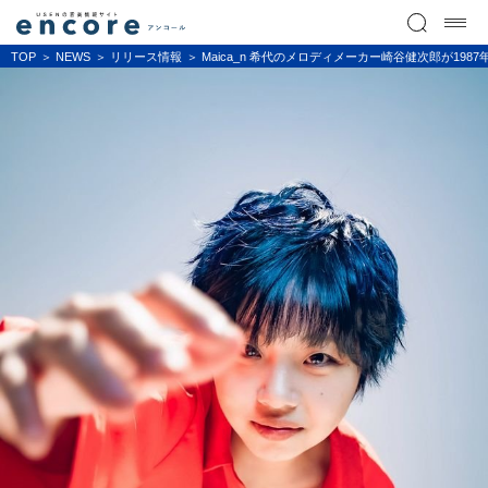
TOP
NEWS
リリース情報
Maica_n 希代のメロディメーカー崎谷健次郎が198