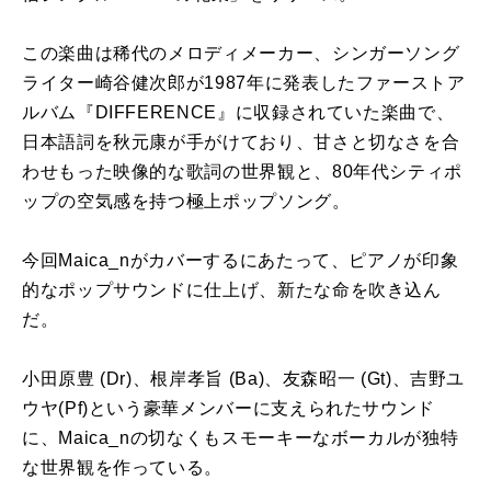
この楽曲は稀代のメロディメーカー、シンガーソング
ライター崎谷健次郎が
1987
年に発表したファーストア
ルバム『
DIFFERENCE
』に収録されていた楽曲で、
日本語詞を秋元康が手がけており、甘さと切なさを合
わせもった映像的な歌詞の世界観と、
80
年代シティポ
ップの空気感を持つ極上ポップソング。
今回
Maica_n
がカバーするにあたって、ピアノが印象
的なポップサウンドに仕上げ、新たな命を吹き込ん
だ。
小田原豊
(Dr)
、根岸孝旨
(Ba)
、友森昭一
(Gt)
、吉野ユ
ウヤ
(Pf)
という豪華メンバーに支えられたサウンド
に、
Maica_n
の切なくもスモーキーなボーカルが独特
な世界観を作っている。