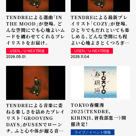
TENDREによる選曲「IN
TENDREによる最新プレ
THE MOOD」が登場。ど
イリスト「COZY」が登場。
んな空間にでも心地よいム
ひとりでもだれといても楽
ードを纏わせてくれるプレ
しめる、どんな空間にも程
イリストをお届け。
よい心地よさとくつろぎを
与えてくれます。
USEN／U-NEXT関連
USEN／U-NEXT関連
2026.05.01
2025.11.04
TOKYO春爛漫
TENDREによる音楽に委
2025（TENDRE、
ねる楽しさを詰めたプレイ
KIRINJI、曽我部恵一）開
リスト「GROOVING
催決定！
DAYS」がUSENでローン
チ。ふと心や体が躍る音楽
ライブ／イベント情報