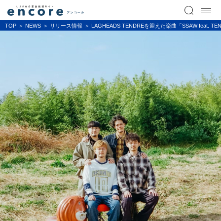
TOP
NEWS
リリース情報
LAGHEADS TENDREを迎えた楽曲「SSAW feat. TEND