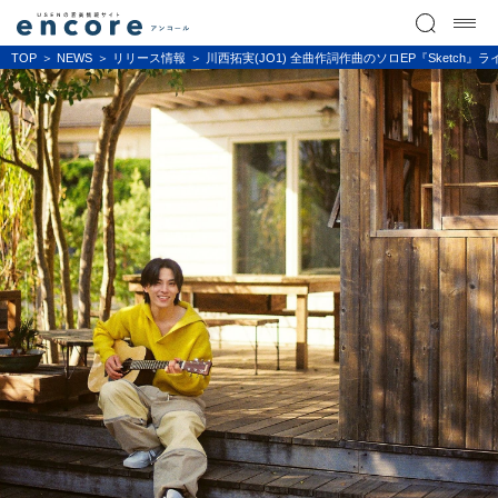
TOP
NEWS
リリース情報
川西拓実(JO1) 全曲作詞作曲のソロEP『Sketch』