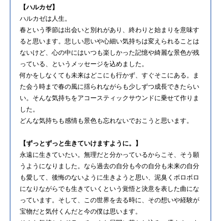
【ハルカゼ】
ハルカゼは⼈⽣。
春という季節は出会いと別れがあり、終わりと始まりを意味す
ると思います。悲しい思いや⼼細い気持ちは変えられることは
ないけど、⼼の中にはいつも楽しかった記憶や綺麗な景⾊が残
っている、というメッセージを込めました。
何かをしなくても未来はどこにも⾏かず、すぐそこにある。ま
た会う時まで春の⾵に揺られながらも少しずつ成⻑できたらい
い。そんな気持ちをアコースティックサウンドに乗せて作りま
した。
どんな気持ちも感情も景⾊も忘れないでおこうと思います。
【ずっとずっと⽣きていけますように。】
永遠に⽣きていたい。無理だと分かっているからこそ、そう願
うようになりました。なら過去の⾃分も今の⾃分も未来の⾃分
も愛して、後悔のないように⽣きようと思い、泥臭くボロボロ
になりながらでも⽣きていくという覚悟と決意を表した曲にな
っています。そして、この世界を去る時に、その想いや経験が
宝物だと気付くんだと今の僕は思います。