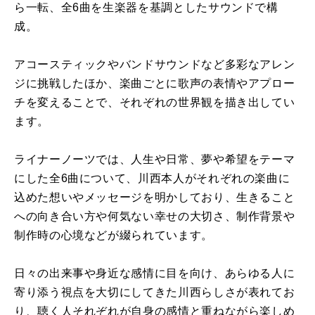
ら⼀転、全6曲を⽣楽器を基調としたサウンドで構
成。
アコースティックやバンドサウンドなど多彩なアレン
ジに挑戦したほか、楽曲ごとに歌声の表情やアプロー
チを変えることで、それぞれの世界観を描き出してい
ます。
ライナーノーツでは、⼈⽣や⽇常、夢や希望をテーマ
にした全6曲について、川⻄本⼈がそれぞれの楽曲に
込めた想いやメッセージを明かしており、⽣きること
への向き合い⽅や何気ない幸せの⼤切さ、制作背景や
制作時の⼼境などが綴られています。
⽇々の出来事や⾝近な感情に⽬を向け、あらゆる⼈に
寄り添う視点を⼤切にしてきた川⻄らしさが表れてお
り、聴く⼈それぞれが⾃⾝の感情と重ねながら楽しめ