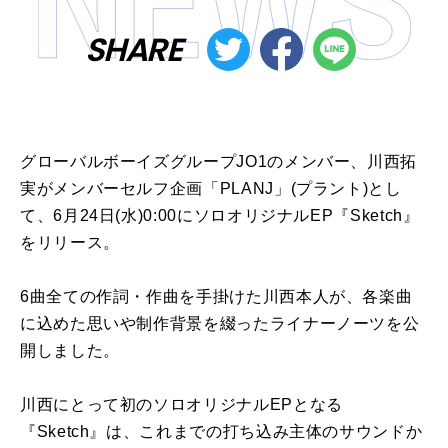
SHARE
グローバルボーイズグループJO1のメンバー、川⻄拓
実がメンバーセルフ企画「PLANJ」(プラント)とし
て、6⽉24⽇(⽔)0:00にソロオリジナルEP『Sketch』
をリリース。
6曲全ての作詞・作曲を⼿掛けた川⻄本⼈が、各楽曲
に込めた思いや制作背景を綴ったライナーノーツを公
開しました。
川⻄にとって初のソロオリジナルEPとなる
『Sketch』は、これまでの打ち込み主体のサウンドか