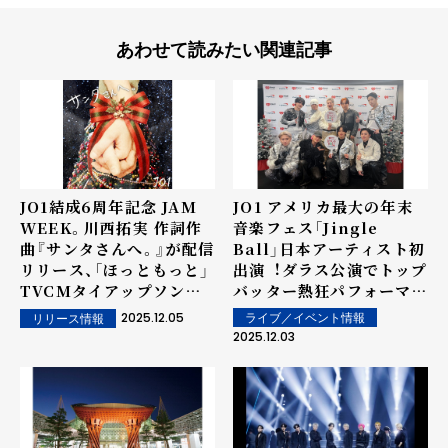
あわせて読みたい関連記事
JO1結成6周年記念 JAM
JO1 アメリカ最⼤の年末
WEEK。川西拓実 作詞作
⾳楽フェス「Jingle
曲『サンタさんへ。』が配信
Ball」⽇本アーティスト初
リリース、「ほっともっと」
出演︕ダラス公演でトップ
TVCMタイアップソング
バッター熱狂パフォーマン
に起用 12月5日(金) 午前
ス＜オフィシャルレポート
2025.12.05
ライブ／イベント情報
リリース情報
0時 楽曲配信開始
＞
2025.12.03