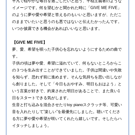
平凡で穏やかな毎⽇を過ごしたいと思う、平穏主義者のような
イメージです。何を望むかと聞かれた時に「GIVE ME FIVE」
のように夢や愛や希望と答えるのもいいと思いますが、ただこ
のままでいたいと思うのも悪ではないと伝えたかったんです。
いつか披露できる機会があればいいなと思います。
【GIVE ME FIVE】
夢、愛、希望を唄った⼦供⼼を忘れないようにするための曲で
す。
⼦供の頃は夢や愛、希望に溢れていて、何もないところからこ
の３つを⽣み出すことができていました。⼦供は間違いや失敗
を知らず、恐れず前に進めます。そんな気持ちを思い出しなが
ら創りました。そして「今⽇もおやすみ、明⽇もおはよう」と
いう⾔葉が好きで、約束された明⽇があることで、また良い1
⽇をスタートできる気がします。
⽣⾳と打ち込みを混合させたりtoy pianoスクラッチ等、可愛い
⾳を⼊れたりして”楽しい”を最優先にしました。聴いてくださ
る⽅に夢や愛や希望が咲いてくれたら嬉しいです。そしたらハ
イタッチしましょう。