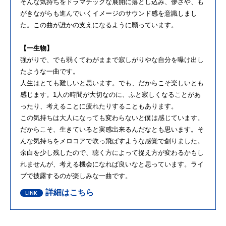
そんな気持ちをドラマチックな展開に落とし込み、儚さや、も
がきながらも進んでいくイメージのサウンド感を意識しまし
た。この曲が誰かの⽀えになるように願っています。
【⼀⽣物】
強がりで、でも弱くてわがままで寂しがりやな⾃分を曝け出し
たような⼀曲です。
⼈⽣はとても難しいと思います。でも、だからこそ楽しいとも
感じます。1⼈の時間が⼤切なのに、ふと寂しくなることがあ
ったり、考えることに疲れたりすることもあります。
この気持ちは⼤⼈になっても変わらないと僕は感じています。
だからこそ、⽣きていると実感出来るんだなとも思います。そ
んな気持ちをメロコアで吹っ⾶ばすような感覚で創りました。
余⽩を少し残したので、聴く⽅によって捉え⽅が変わるかもし
れませんが、考える機会になれば良いなと思っています。ライ
ブで披露するのが楽しみな⼀曲です。
詳細はこちら