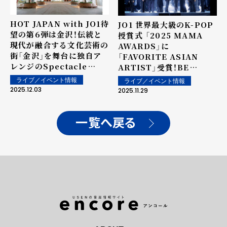
HOT JAPAN with JO1待
JO1 世界最大級のK-POP
望の第6弾は金沢！伝統と
授賞式 「2025 MAMA
現代が融合する文化芸術の
AWARDS」に
街「金沢」を舞台に独自ア
「FAVORITE ASIAN
レンジのSpectacle
ARTIST」受賞！BE
Videoが公開決定！さらに
CLASSIC」壮大アレンジ
ライブ／イベント情報
ライブ／イベント情報
JO1結成6周年記念 ファン
で披露！
2025.12.03
2025.11.29
感謝ウィークが今年も開催
一覧へ戻る