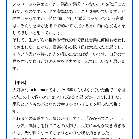
メッセージを込めました。満点で満天じゃないことを歌詞に⼊
れているのですが、全て実際にあったことを書いています。ど
の曲もそうですが、特に”満点だけど満天じゃない”という⾔葉
はいろんな意味があるので聴いてくださる⽅に⾃由な捉え⽅を
してほしいと思っています。
そして、⽣きづらい世界や時代の中で僕は⾳楽に何回も救われ
てきました。だから、⾳楽がある限り僕は⼤丈夫だと思うし、
そういう思いを持った⽅の救いになれば嬉しいです。⾃分の世
界を作って⾃分だけの⼈⽣を全⼒で楽しんでほしいなと思いま
す。
【平凡】
⼤好きなfunk soundです。2〜3年くらい眠っていた曲で、今回
の6曲の中で良いアクセントになると思ったので⼊れました。
平凡というものがどれだけ幸せかということを唄った楽曲で
す。
どれほどの茨道でも、負けたりしても、「かかってこい︕」と
いう強い気持ちを持つことの⼤切さ。反対に幸せが続き過ぎる
のも、先が怖くなってしまうという⼼理を描きました。