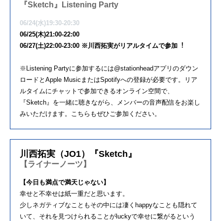
『Sketch』Listening Party
06/24(⽔)19:30-20:30
06/25(⽊)21:00-22:00
06/27(⼟)22:00-23:00 ※川⻄拓実がリアルタイムで参加︕
※Listening Partyに参加するには@stationheadアプリのダウン
ロードとApple MusicまたはSpotifyへの登録が必要です。リア
ルタイムにチャットで参加できるオンライン空間で、
『Sketch』を⼀緒に聴きながら、メンバーの⾳声配信をお楽し
みいただけます。こちらもぜひご参加ください。
川⻄拓実（JO1）『Sketch』
【ライナーノーツ】
【今⽇も満点で満天じゃない】
幸せと不幸せは紙⼀重だと思います。
少しネガティブなこともその中には凄くhappyなことも隠れて
いて、それを⾒つけられることがluckyで幸せに繋がるという