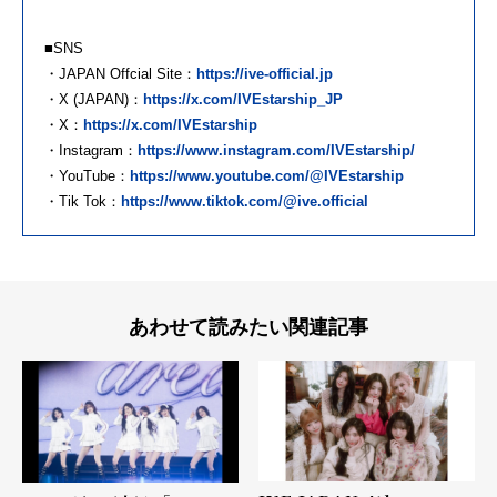
■SNS
・JAPAN Offcial Site：
https://ive-official.jp
・X (JAPAN)：
https://x.com/IVEstarship_JP
・X：
https://x.com/IVEstarship
・Instagram：
https://www.instagram.com/IVEstarship/
・YouTube：
https://www.youtube.com/@IVEstarship
・Tik Tok：
https://www.tiktok.com/@ive.official
あわせて読みたい関連記事