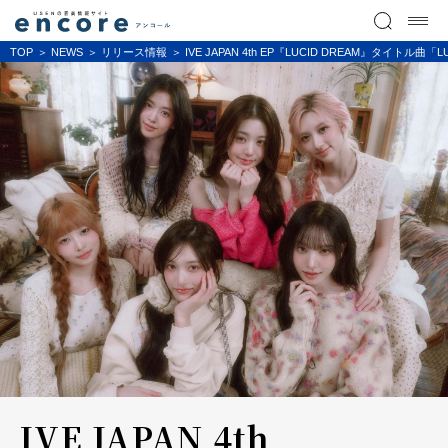
TOP
NEWS
リリース情報
IVE JAPAN 4th EP『LUCID DREAM』タイ
IVE JAPAN 4th