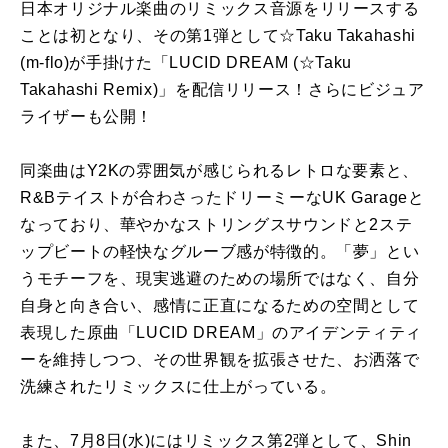
日本オリジナル楽曲のリミックス音源をリリースする
ことは初となり、その第1弾として☆Taku Takahashi
(m-flo)が手掛けた「LUCID DREAM (☆Taku
Takahashi Remix)」を配信リリース！さらにビジュア
ライザーも公開！
同楽曲はY2Kの雰囲気が感じられるレトロな要素と、
R&Bテイストが合わさったドリーミーなUK Garageと
なっており、華やかなストリングスサウンドと2ステ
ップビートの軽快なグルーブ感が特徴的。「夢」とい
うモチーフを、現実逃避のための場所ではなく、自分
自身と向き合い、感情に正直になるための空間として
表現した原曲「LUCID DREAM」のアイデンティティ
ーを維持しつつ、その世界観を拡張させた、お洒落で
洗練されたリミックスに仕上がっている。
また、7月8日(水)にはリミックス第2弾として、Shin