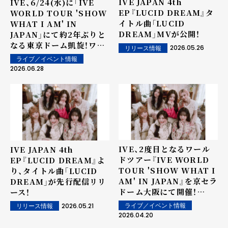
IVE JAPAN 4th
IVE、6/24(水)に「IVE
EP『LUCID DREAM』タ
WORLD TOUR 'SHOW
イトル曲「LUCID
WHAT I AM' IN
DREAM」MVが公開！
JAPAN」にて約2年ぶりと
なる東京ドーム凱旋！ワー
2026.05.26
リリース情報
ルドツアー日本3公演で計
ライブ／イベント情報
12.7万人動員！≪オフィシ
2026.06.28
ャルライブレポート≫
IVE、2度目となるワール
IVE JAPAN 4th
ドツアー『IVE WORLD
EP『LUCID DREAM』よ
TOUR 'SHOW WHAT I
り、タイトル曲「LUCID
AM' IN JAPAN』を京セラ
DREAM」が先行配信リリ
ドーム大阪にて開催！
ース！
JAPAN 4th EPタイトル
2026.05.21
ライブ／イベント情報
リリース情報
曲「LUCID DREAM」をい
2026.04.20
ち早く世界初披露！6月24