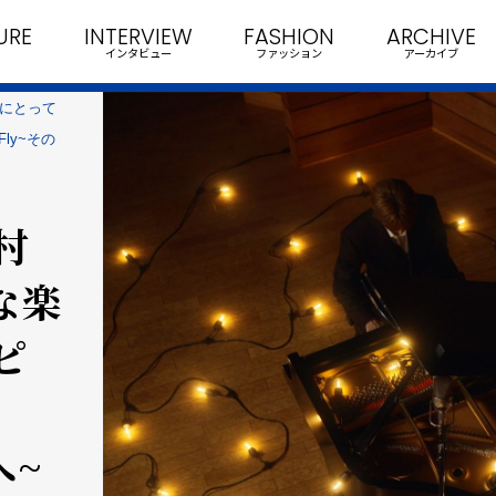
URE
INTERVIEW
FASHION
ARCHIVE
インタビュー
ファッション
アーカイブ
Iにとって
ly~その
村
な楽
ピ
！
へ~