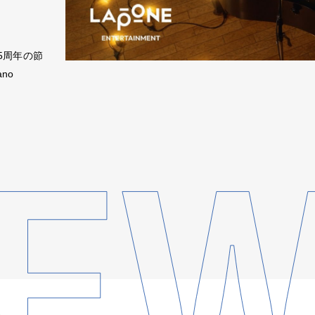
成5周年の節
no