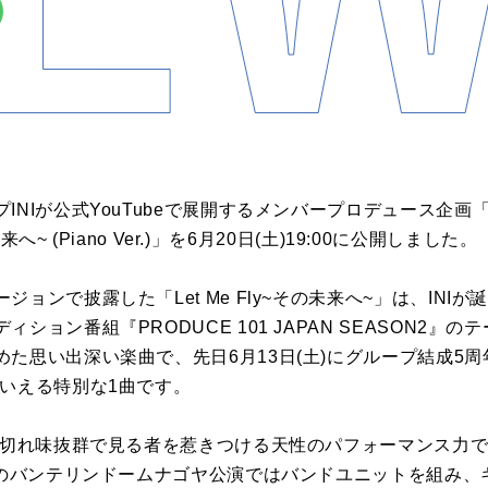
ープINIが公式YouTubeで展開するメンバープロデュース企画「
来へ~ (Piano Ver.)」を6月20日(土)19:00に公開しました。
ョンで披露した「Let Me Fly~その未来へ~」は、INI
ション番組『PRODUCE 101 JAPAN SEASON2』
思い出深い楽曲で、先日6月13日(土)にグループ結成5周年を
もいえる特別な1曲です。
その切れ味抜群で見る者を惹きつける天性のパフォーマンス力
NIのバンテリンドームナゴヤ公演ではバンドユニットを組み