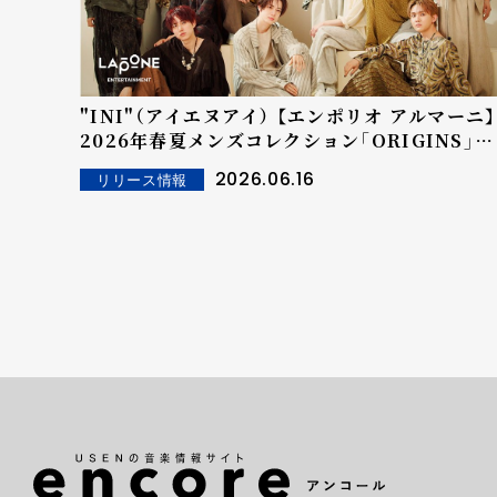
"INI"（アイエヌアイ） 【エンポリオ アルマーニ】
2026年春夏メンズコレクション「ORIGINS」コ
レボレーションソング 「Sand Castle」スペシ
2026.06.16
リリース情報
ャルクリップ公開！ 日本語・中国語訳はメンバー
のシュウ・フェンファンが担当 ※コメントあり