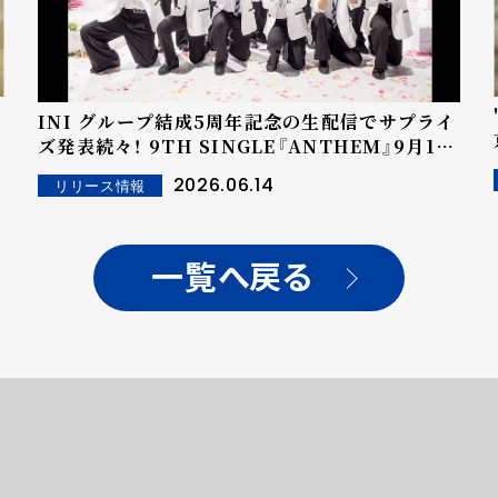
INI グループ結成5周年記念の生配信でサプライ
ズ発表続々！ 9TH SINGLE『ANTHEM』9月16
日(水)リリース決定！さらに、初の東阪ドームツア
2026.06.14
リリース情報
ータイトル・ビジュアル解禁
※
一覧へ戻る