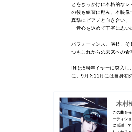
とをきっかけに本格的なレ
の後も練習に励み、本映像
真摯にピアノと向き合い、
一音心を込めて丁寧に思い
パフォーマンス、演技、そ
つもこれからの未来への希
INIは5周年イヤーに突入し
に、9月と11月には自身
木村柾
この曲を弾
ーディショ
に感謝して
しっかりと