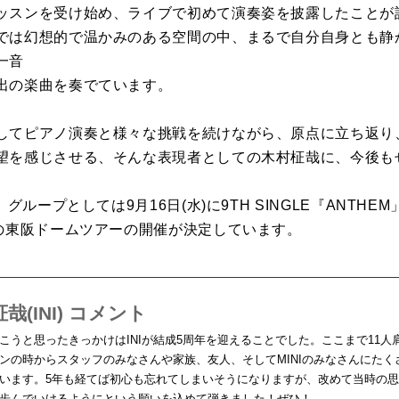
ッスンを受け始め、ライブで初めて演奏姿を披露したことが
では幻想的で温かみのある空間の中、まるで自分自身とも静
一音
出の楽曲を奏でています。
してピアノ演奏と様々な挑戦を続けながら、原点に立ち返り
望を感じさせる、そんな表現者としての木村柾哉に、今後も
、グループとしては9月16日(水)に9TH SINGLE『ANTH
初の東阪ドームツアーの開催が決定しています。
哉(INI) コメント
こうと思ったきっかけはINIが結成5周年を迎えることでした。ここまで11
ンの時からスタッフのみなさんや家族、友人、そしてMINIのみなさんにた
います。5年も経てば初心も忘れてしまいそうになりますが、改めて当時の
歩んでいけるようにという願いを込めて弾きました！ぜひ！