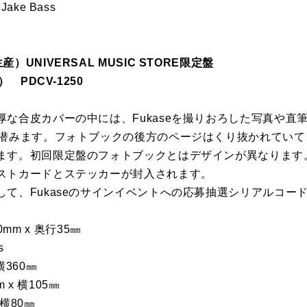
 Jake Bass
UNIVERSAL MUSIC STORE限定盤
 PDCV-1250
な合皮カバーの中には、Fukaseを撮りおろした写真や直
が潜みます。フォトブックの後方のページはくり抜かれていて
ます。初回限定盤のフォトブックとはデザインが異なります
ストカードとステッカーが封入されます。
て、Fukaseのサインイベントへの応募抽選シリアルコー
0mm x 奥行35㎜
s
横360㎜
x 横105㎜
 横80㎜