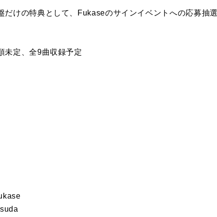
だけの特典として、Fukaseのサインイベントへの応募抽
順未定、全9曲収録予定
Fukase
asuda