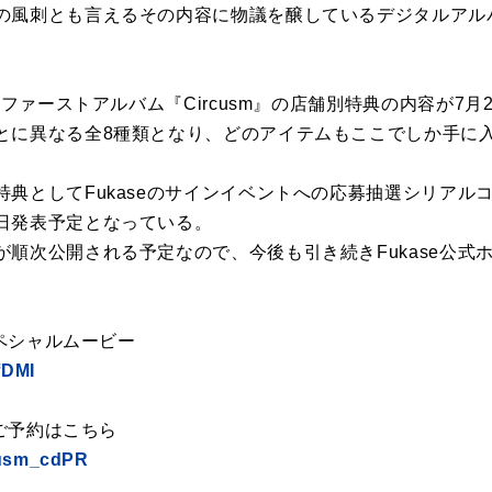
の風刺とも言えるその内容に物議を醸しているデジタルアル
ロファーストアルバム『Circusm』の店舗別特典の内容が7
とに異なる全8種類となり、どのアイテムもここでしか手に
典としてFukaseのサインイベントへの応募抽選シリアル
日発表予定となっている。
順次公開される予定なので、今後も引き続きFukase公式
スペシャルムービー
fDMI
のご予約はこちら
rcusm_cdPR