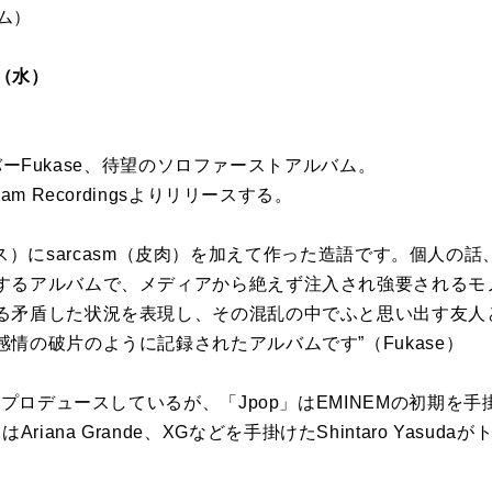
ム）
日（水）
メンバーFukase、待望のソロファーストアルバム。
m Recordingsよりリリースする。
s（サーカス）にsarcasm（皮肉）を加えて作った造語です。個人
するアルバムで、メディアから絶えず注入され強要されるモ
る矛盾した状況を表現し、その混乱の中でふと思い出す友人
情の破片のように記録されたアルバムです”（Fukase）
プロデュースしているが、「Jpop」はEMINEMの初期を手掛けたJ
ers」はAriana Grande、XGなどを手掛けたShintaro Ya