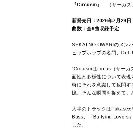
『Circusm』
（サーカズ
新発売日：2026年7月29
曲数：全9曲収録予定
SEKAI NO OWARIの
ヒップホップの名門、Def Ja
“Circusmはcircu
面性と多様性について表現
時にそれを意識して反問す
憶。そんな瞬間を捉えて、感
大半のトラックはFukaseが
Bass、「Bullying Lov
した。