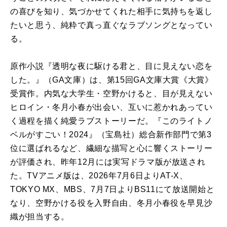
の喜びを知り、気づかせてくれた相手に気持ちを返し
たいと思う、純粋で真っ直ぐなラブソングとなってい
る。
原作小説『透明な夜に駆ける君と、目に見えない恋を
した。』（GA文庫）は、第15回GA文庫大賞《大賞》
受賞作。内気な大学生・空野かけると、目が見えない
ヒロイン・冬月小春が出会い、互いに惹かれあってい
く過程を描く純愛ラブストーリーだ。『このライトノ
ベルがすごい！2024』（宝島社）総合新作部門で第3
位に選ばれるなど、繊細な描写と心に響くストーリー
が評価され、昨年12月には実写ドラマ版が放送され
た。TVアニメ版は、2026年7月6日よりAT-X、
TOKYO MX、MBS、7月7日よりBS11にて放送開始と
なり、空野かける役を入野自由、冬月小春役を早見沙
織が担当する。