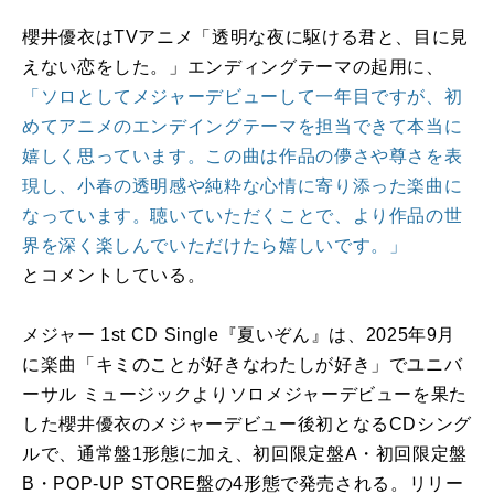
櫻井優衣はTVアニメ「透明な夜に駆ける君と、目に見
えない恋をした。」エンディングテーマの起用に、
「ソロとしてメジャーデビューして一年目ですが、初
めてアニメのエンデイングテーマを担当できて本当に
嬉しく思っています。この曲は作品の儚さや尊さを表
現し、小春の透明感や純粋な心情に寄り添った楽曲に
なっています。聴いていただくことで、より作品の世
界を深く楽しんでいただけたら嬉しいです。」
とコメントしている。
メジャー 1st CD Single『夏いぞん』は、2025年9月
に楽曲「キミのことが好きなわたしが好き」でユニバ
ーサル ミュージックよりソロメジャーデビューを果た
した櫻井優衣のメジャーデビュー後初となるCDシング
ルで、通常盤1形態に加え、初回限定盤A・初回限定盤
B・POP-UP STORE盤の4形態で発売される。リリー