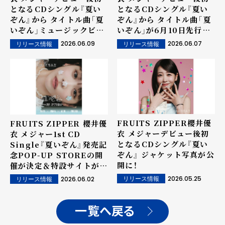
となるCDシングル『夏い
となるCDシングル『夏い
ぞん』から タイトル曲「夏
ぞん』から タイトル曲「夏
いぞん」ミュージックビデ
いぞん」が6月10日先行配
オが6月10日20時公開決
信決定！ さらに、楽曲の一
2026.06.09
2026.06.07
リリース情報
リリース情報
定！
部が6月8日から先行配信
決定！
FRUITS ZIPPER櫻井優
FRUITS ZIPPER 櫻井優
衣 メジャーデビュー後初
衣 メジャー1st CD
となるCDシングル『夏い
Single『夏いぞん』発売記
ぞん』 ジャケット写真が公
念POP-UP STOREの開
開に！
催が決定＆特設サイトがオ
ープン！
2026.05.25
2026.06.02
リリース情報
リリース情報
一覧へ戻る