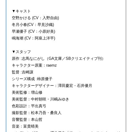
▼キャスト
空野かける (CV：入野自由)
冬月小春(CV：早見沙織)
早瀬優子 (CV：小原好美)
鳴海潮 (CV：阿座上洋平)
▼スタッフ
原作 :志馬なにがし（GA文庫／SBクリエイティブ刊）
キャラクター原案：raemz
監督 :吉崎譲
シリーズ構成 :柿原優子
キャラクターデザイナー：澤田慶宏・石井優月
美術監修：増山修
美術監督：中村朝咲・川嶋みゆき
色彩設計：平出真弓
撮影監督：松本乃吾・桑良人
音響監督：本山哲
音楽：富貴晴美