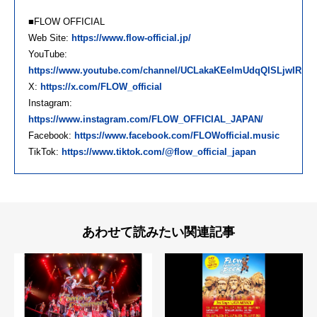
■FLOW OFFICIAL
Web Site:
https://www.flow-official.jp/
YouTube:
https://www.youtube.com/channel/UCLakaKEelmUdqQISLjwIRmg
X:
https://x.com/FLOW_official
Instagram:
https://www.instagram.com/FLOW_OFFICIAL_JAPAN/
Facebook:
https://www.facebook.com/FLOWofficial.music
TikTok:
https://www.tiktok.com/@flow_official_japan
あわせて読みたい関連記事