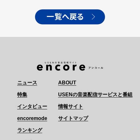
「COLORS」を一発撮り披
露。 本編での主人公"ルル
ーシュ・ランペルージ"に
一覧へ戻る
よる特別メッセージにも注
目！
ニュース
ABOUT
特集
USENの音楽配信サービスと番組
インタビュー
情報サイト
encoremode
サイトマップ
ランキング