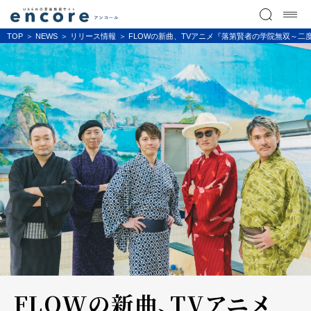
TOP
NEWS
リリース情報
FLOWの新曲、TVアニメ『落第賢者の学院無双～二
FLOWの新曲、TVアニメ