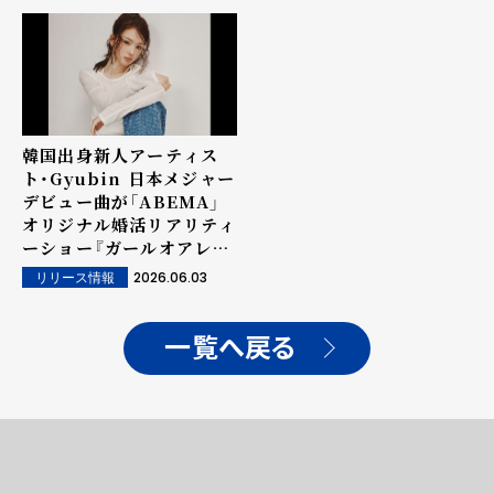
韓国出身新人アーティス
ト・Gyubin 日本メジャー
デビュー曲が「ABEMA」
オリジナル婚活リアリティ
ーショー『ガールオアレデ
ィ3』テーマソングに決定！
2026.06.03
リリース情報
一覧へ戻る