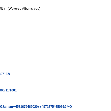
』 (Weverse Albums ver.)
507167/
6/05/11/1001
=002&sitem=4571675465020++4571675465099&f=O