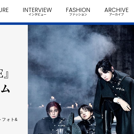
URE
INTERVIEW
FASHION
ARCHIVE
インタビュー
ファッション
アーカイブ
E』
&ム
プトフォト&