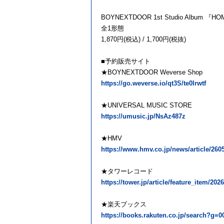
BOYNEXTDOOR 1st Studio Album 『HOME
全1形態
1,870円(税込) / 1,700円(税抜)
■予約販売サイト
★BOYNEXTDOOR Weverse Shop
https://go.weverse.io/qt3S/te0lrwtf
★UNIVERSAL MUSIC STORE
https://umusic.jp/NsAz487z
★HMV
https://www.hmv.co.jp/news/article/260
★タワーレコード
https://tower.jp/article/feature_item/202
★楽天ブックス
https://books.rakuten.co.jp/search?g