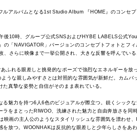
フルアルバムとなる1st Studio Album 『HOME』のコ
日午後10時、グループ公式SNSおよびHYBE LABELS公式Y
m 『HOME』の「NAVIGATOR」バージョンのコンセプトフォト
8枚、さらに映像まで一挙公開され、大きな反響を呼んでいる
マあふれる眼差しと挑発的なポーズで強烈なエネルギーを放
”のような親しみやすさとは対照的な雰囲気が新鮮だ。カムバ
けた真摯な姿勢と自信がそのまま表れている。
なる魅力を持つ6人6色のビジュアルが際立つ。鋭くシックな魅
ラをまとったRIWOO、洗練された魅力と自由奔放さを同時に
Nは映画の主人公のようなスタイリッシュな雰囲気を漂わせ、L
感を放つ。WOONHAKは反抗的な眼差しと少年らしさをあ